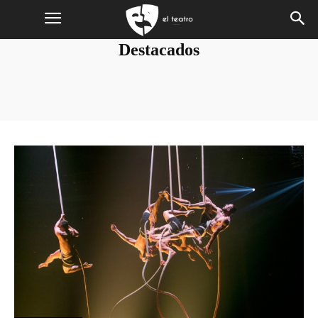
Destacados
Acting
Argentina
Calm
Circo
Colombia
Danza
Entrevistas