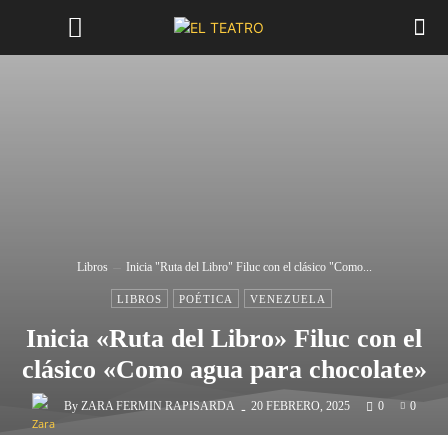
Libros
Inicia "Ruta del Libro" Filuc con el clásico "Como...
LIBROS
POÉTICA
VENEZUELA
Inicia «Ruta del Libro» Filuc con el
clásico «Como agua para chocolate»
-
By
ZARA FERMIN RAPISARDA
20 FEBRERO, 2025
0
0