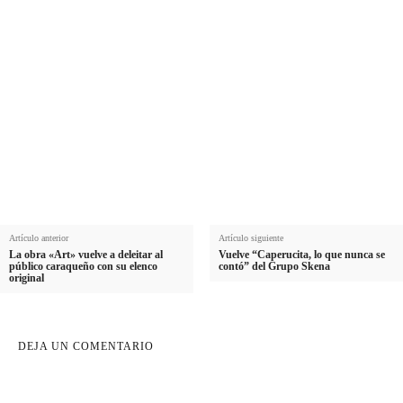
Nombre
N
Apellido
o
A
m
Email
p
E
b
e
Suscribirme
m
r
l
a
e
l
i
i
l
d
o
Artículo anterior
Artículo siguiente
La obra «Art» vuelve a deleitar al
Vuelve “Caperucita, lo que nunca se
público caraqueño con su elenco
contó” del Grupo Skena
original
DEJA UN COMENTARIO