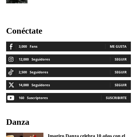
Conéctate
3,000
Fans
ME GUSTA
12,000
Seguidores
SEGUIR
2,500
Seguidores
SEGUIR
14,000
Seguidores
SEGUIR
160
Suscriptores
SUSCRIBIRTE
Danza
Imagiro Danza celebra 10 años con el