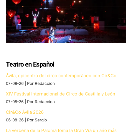
Teatro en Español
Ávila, epicentro del circo contemporáneo con Cir&Co
07-08-26
Por Redaccion
XIV Festival Internacional de Circo de Castilla y León
07-08-26
Por Redaccion
Cir&Co Ávila 2026
06-08-26
Por Sergio
La verbena de la Paloma toma la Gran Vía un año más