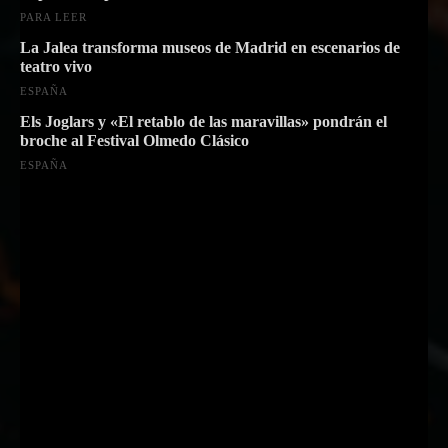
PARA LEER
La Jalea transforma museos de Madrid en escenarios de
teatro vivo
ESPAÑA
Els Joglars y «El retablo de las maravillas» pondrán el
broche al Festival Olmedo Clásico
ESPAÑA
Suscríbete a nuestra Newsletter
Nombre
Nombre
Apellido
Apellido
Email
Email
Suscribirme