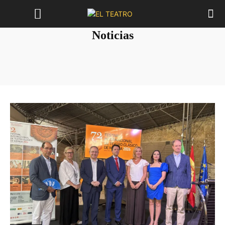
Noticias
Acting
Argentina
Calm
Circo
Colombia
Danza
Destacados