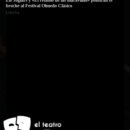
Els Joglars y «El retablo de las maravillas» pondrán el
broche al Festival Olmedo Clásico
ESPAÑA
Suscríbete a nuestra Newsletter
Nombre
Nombre
Apellido
Apellido
Email
Email
Suscribirme