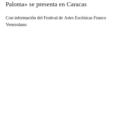
Paloma» se presenta en Caracas
Con información del Festival de Artes Escénicas Franco
Venezolano
Suscríbete a nuestra Newsletter
Nombre
N
Apellido
o
A
m
Email
p
E
b
e
Suscribirme
m
r
l
a
e
l
i
i
l