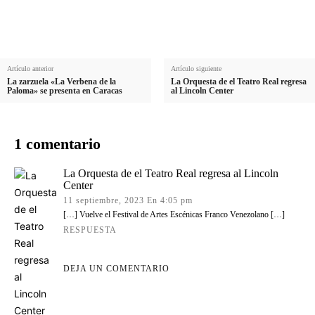
d
o
Artículo anterior
Artículo siguiente
La zarzuela «La Verbena de la
La Orquesta de el Teatro Real regresa
Paloma» se presenta en Caracas
al Lincoln Center
1 comentario
La Orquesta de el Teatro Real regresa al Lincoln
Center
11 septiembre, 2023 En 4:05 pm
[…] Vuelve el Festival de Artes Escénicas Franco Venezolano […]
RESPUESTA
DEJA UN COMENTARIO