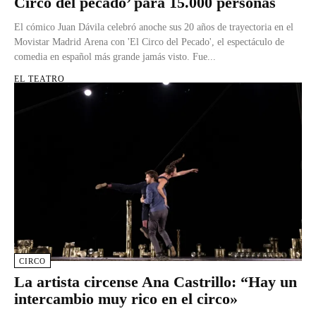
Circo del pecado’ para 15.000 personas
El cómico Juan Dávila celebró anoche sus 20 años de trayectoria en el
Movistar Madrid Arena con 'El Circo del Pecado', el espectáculo de
comedia en español más grande jamás visto. Fue...
EL TEATRO
CIRCO
La artista circense Ana Castrillo: “Hay un
intercambio muy rico en el circo»