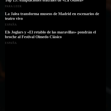
Top 15: Adaptaciones teatrales de «La Odisea»
PARA LEER
La Jalea transforma museos de Madrid en escenarios de
teatro vivo
ESPAÑA
Els Joglars y «El retablo de las maravillas» pondrán el
broche al Festival Olmedo Clásico
ESPAÑA
Suscríbete a nuestra Newsletter
Nombre
Nombre
Apellido
Apellido
Email
Email