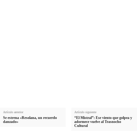
Suscríbete a nuestra Newsletter
Nombre
N
Apellido
o
A
m
Email
p
E
b
e
Suscribirme
m
r
l
a
e
l
i
i
l
d
o
Artículo anterior
Artículo siguiente
Se estrena «Resolana, un recuerdo
“El Mistral”: Ese viento que golpea y
danzado»
adormece vuelve al Trasnocho
Cultural