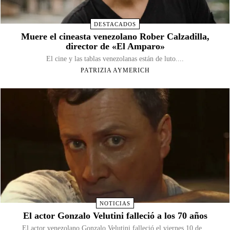
DESTACADOS
Muere el cineasta venezolano Rober Calzadilla,
director de «El Amparo»
El cine y las tablas venezolanas están de luto....
PATRIZIA AYMERICH
NOTICIAS
El actor Gonzalo Velutini falleció a los 70 años
El actor venezolano Gonzalo Velutini falleció el viernes 10 de...