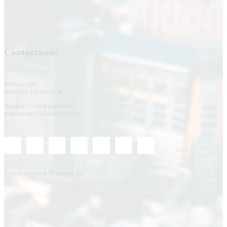
Contáctanos
Redacción:
info@el-teatro.com
Ventas | Colaboraciones:
marketing@el-teatro.com
Contamos con el apoyo de: