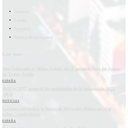
Contacto
España
Venezuela
Política de privacidad
Lee más
Ane Gabarain es Millán Astray en «Cantando bajo las balas»
en Teatre Apolo
ESPAÑA
AVENCRIT anunció los nominados de la temporada 2025
-2026
NOTICIAS
LaJoven reivindica la figura de Mercedes Pinto con «Un
señor…cualquiera»
ESPAÑA