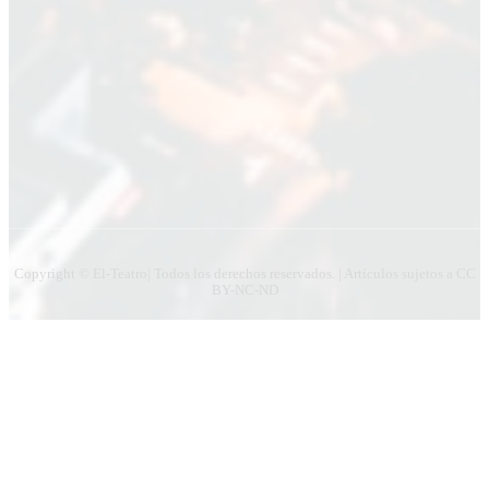
Copyright © El-Teatro| Todos los derechos reservados. | Artículos sujetos a CC
BY-NC-ND