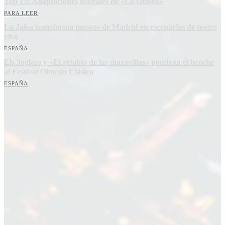
Top 15: Adaptaciones teatrales de «La Odisea»
PARA LEER
La Jalea transforma museos de Madrid en escenarios de teatro
vivo
ESPAÑA
Els Joglars y «El retablo de las maravillas» pondrán el broche
al Festival Olmedo Clásico
ESPAÑA
Suscríbete a nuestra Newsletter
Nombre
Nombre
Apellido
Apellido
Email
Email
Suscribirme