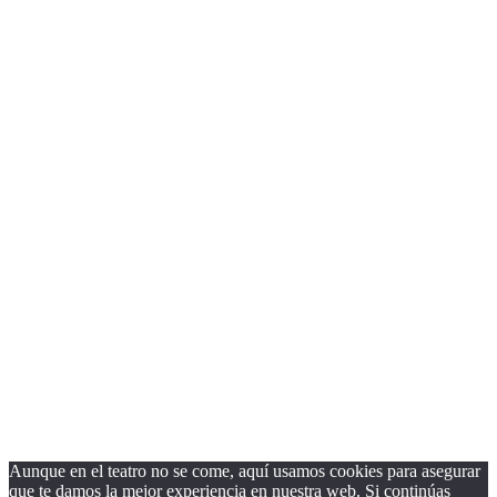
página.
Close
this
module
¿Quieres recibir nuestra Newsletter?
Nombre
Nombre
Apellido
Apellido
Email
Email
Suscribirse
Aunque en el teatro no se come, aquí usamos cookies para asegurar
que te damos la mejor experiencia en nuestra web. Si continúas