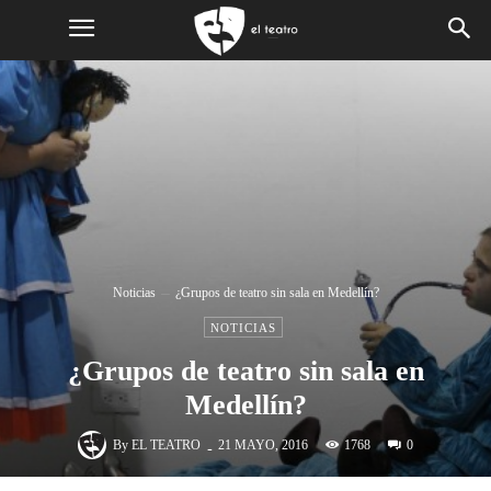
Noticias
¿Grupos de teatro sin sala en Medellín?
NOTICIAS
¿Grupos de teatro sin sala en
Medellín?
-
By
EL TEATRO
1768
21 MAYO, 2016
0