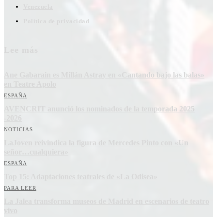
Venezuela
Política de privacidad
Lee más
Ane Gabarain es Millán Astray en «Cantando bajo las balas»
en Teatre Apolo
ESPAÑA
AVENCRIT anunció los nominados de la temporada 2025
-2026
NOTICIAS
LaJoven reivindica la figura de Mercedes Pinto con «Un
señor…cualquiera»
ESPAÑA
Top 15: Adaptaciones teatrales de «La Odisea»
PARA LEER
La Jalea transforma museos de Madrid en escenarios de teatro
vivo