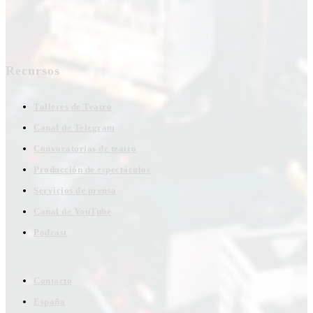
Recursos
Talleres de Teatro
Canal de Telegram
Convocatorias de teatro
Producción de espectáculos
Servicios de prensa
Canal de YouTube
Podcast
Contacto
España