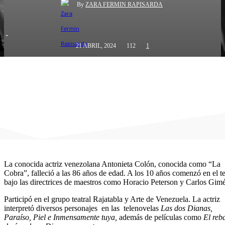
By
ZARA FERMIN RAPISARDA
-
21 ABRIL, 2024
112
1
La conocida actriz venezolana Antonieta Colón, conocida como “La
Cobra”, falleció a las 86 años de edad. A los 10 años comenzó en el te
bajo las directrices de maestros como Horacio Peterson y Carlos Gim
Participó en el grupo teatral Rajatabla y Arte de Venezuela. La actriz
interpretó diversos personajes en las telenovelas
Las dos Dianas,
Paraíso, Piel e Inmensamente tuya,
además de películas como
El reb