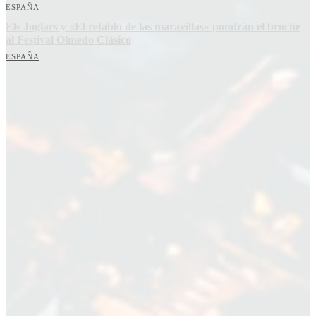
ESPAÑA
Els Joglars y «El retablo de las maravillas» pondrán el broche
al Festival Olmedo Clásico
ESPAÑA
Suscríbete a nuestra Newsletter
Nombre
Nombre
Apellido
Apellido
Email
Email
Suscribirme