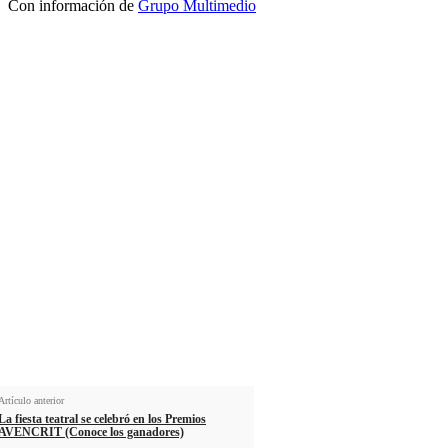
Con información de
Grupo Multimedio
Suscríbete a nuestra Newsletter
Nombre
Nombre
Apellido
Apellido
Email
Email
Suscribirme
Artículo anterior
La fiesta teatral se celebró en los Premios
AVENCRIT (Conoce los ganadores)