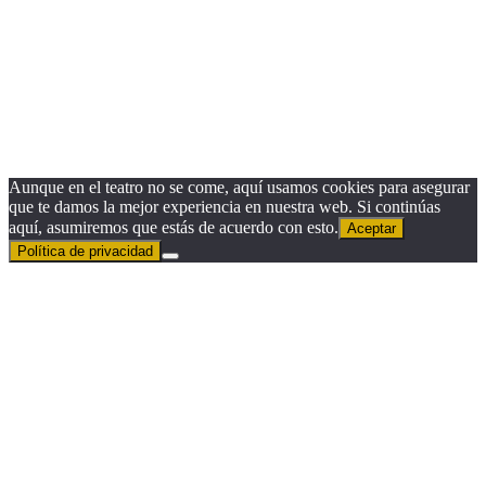
Nombre
Nombre
Apellido
Apellido
Email
Email
Suscribirse
Aunque en el teatro no se come, aquí usamos cookies para asegurar
que te damos la mejor experiencia en nuestra web. Si continúas
aquí, asumiremos que estás de acuerdo con esto.
Aceptar
Política de privacidad