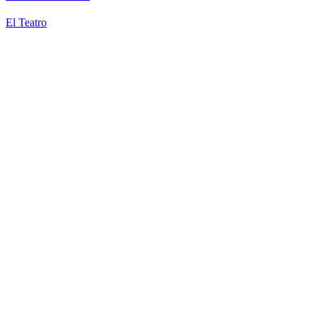
El Teatro
¡Tienes un Ad Blocker!