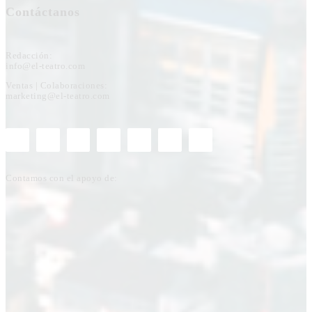
Contáctanos
Redacción:
info@el-teatro.com
Ventas | Colaboraciones:
marketing@el-teatro.com
Contamos con el apoyo de: