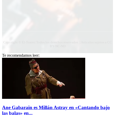
Copyright © El-Teatro| Todos los derechos reservados. | Artículos sujetos a CC
BY-NC-ND
Te recomendamos leer:
Ane Gabarain es Millán Astray en «Cantando bajo
las balas» en...