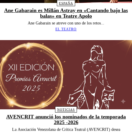
ESPAÑA
Ane Gabarain es Millán Astray en «Cantando bajo las
balas» en Teatre Apolo
Ane Gabarain se atreve con uno de los retos...
EL TEATRO
NOTICIAS
AVENCRIT anunció los nominados de la temporada
2025 -2026
La Asociación Venezolana de Crítica Teatral (AVENCRIT) desea