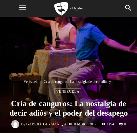
Venezuela
Cría de canguros: La nostalgia de decir adiós y...
VENEZUELA
Cría de canguros: La nostalgia de
decir adiós y el poder del desapego
-
By
GABRIEL GUZMAN
1194
4 DICIEMBRE, 2017
0