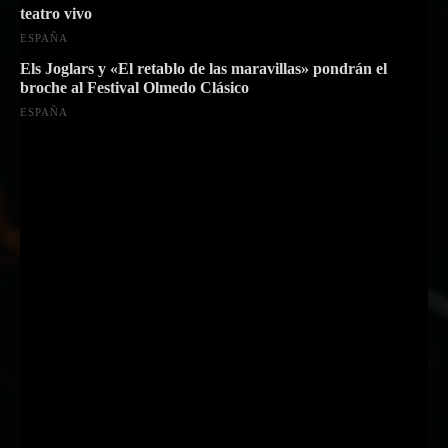
teatro vivo
ESPAÑA
Els Joglars y «El retablo de las maravillas» pondrán el
broche al Festival Olmedo Clásico
ESPAÑA
Suscríbete a nuestra Newsletter
Nombre
Nombre
Apellido
Apellido
Email
Email
Suscribirme