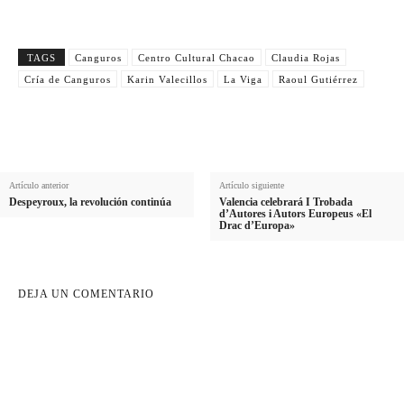
TAGS
Canguros
Centro Cultural Chacao
Claudia Rojas
Cría de Canguros
Karin Valecillos
La Viga
Raoul Gutiérrez
Artículo anterior
Artículo siguiente
Despeyroux, la revolución continúa
Valencia celebrará I Trobada
d’Autores i Autors Europeus «El
Drac d’Europa»
DEJA UN COMENTARIO