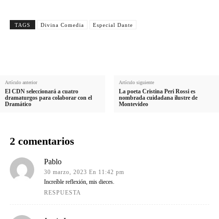
TAGS
Divina Comedia
Especial Dante
Artículo anterior
Artículo siguiente
El CDN seleccionará a cuatro
La poeta Cristina Peri Rossi es
dramaturgos para colaborar con el
nombrada cuidadana ilustre de
Dramático
Montevideo
2 comentarios
Pablo
30 marzo, 2023 En 11:42 pm
Increíble reflexión, mis dieces.
RESPUESTA