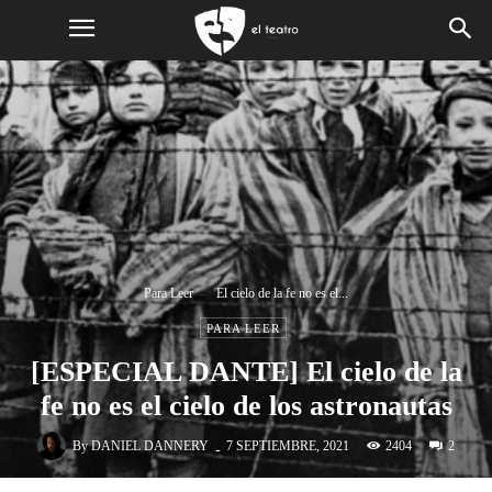
Para Leer
El cielo de la fe no es el...
PARA LEER
[ESPECIAL DANTE] El cielo de la
fe no es el cielo de los astronautas
-
By
DANIEL DANNERY
2404
7 SEPTIEMBRE, 2021
2