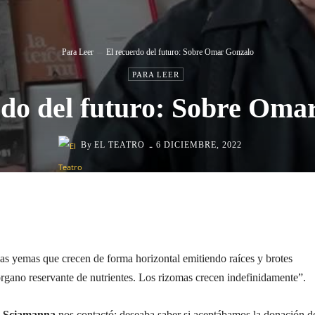
Para Leer
El recuerdo del futuro: Sobre Omar Gonzalo
PARA LEER
rdo del futuro: Sobre Oma
-
By
EL TEATRO
6 DICIEMBRE, 2022
Cuota
ias yemas que crecen de forma horizontal emitiendo raíces y brotes
rgano reservante de nutrientes. Los rizomas crecen indefinidamente”.
i Sciamanna
nos contactó: deseaba saber si aceptábamos la donación d