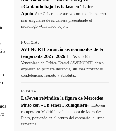
«Cantando bajo las balas» en Teatre
Apolo
Ane Gabarain se atreve con uno de los retos
más singulares de su carrera presentando el
monólogo «Cantando bajo...
te
NOTICIAS
y
AVENCRIT anunció los nominados de la
ó a
temporada 2025 -2026
La Asociación
Venezolana de Crítica Teatral (AVENCRIT) desea
expresar, en primera instancia, sus más profundas
na
condolencias, respeto y absoluta...
ero
ESPAÑA
LaJoven reivindica la figura de Mercedes
Pinto con «Un señor…cualquiera»
LaJoven
amos
recupera en Madrid la valiente obra de Mercedes
ero
Pinto, poniendo en el centro del escenario la lucha
femenina...