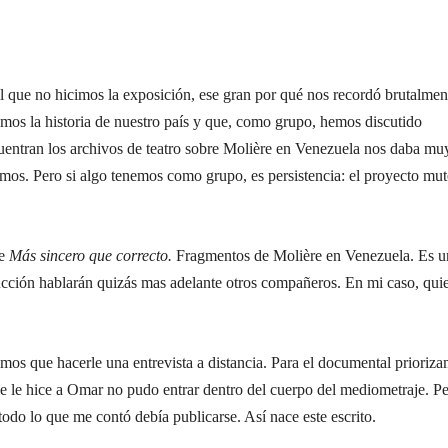
l que no hicimos la exposición, ese gran por qué nos recordó brutalmen
mos la historia de nuestro país y que, como grupo, hemos discutido
cuentran los archivos de teatro sobre Molière en Venezuela nos daba mu
os. Pero si algo tenemos como grupo, es persistencia: el proyecto mut
re
Más sincero que correcto.
Fragmentos de Molière en Venezuela. Es u
ducción hablarán quizás mas adelante otros compañeros. En mi caso, qui
s que hacerle una entrevista a distancia. Para el documental prioriz
 que le hice a Omar no pudo entrar dentro del cuerpo del mediometraje. P
todo lo que me contó debía publicarse. Así nace este escrito.