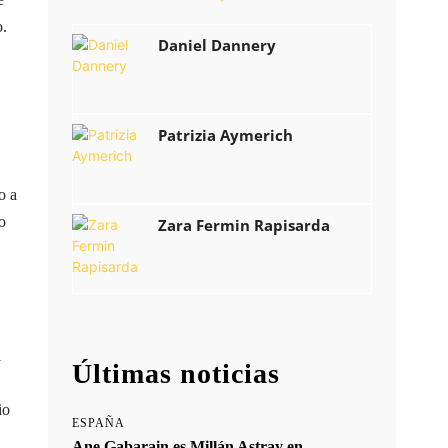
o.
Daniel Dannery
Patrizia Aymerich
o a
o
Zara Fermin Rapisarda
l
Últimas noticias
io
ESPAÑA
Ane Gabarain es Millán Astray en