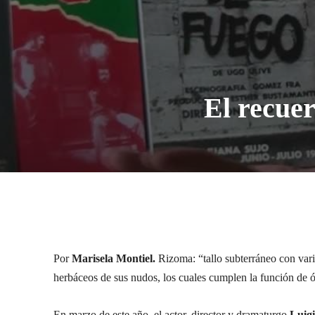
El recue
Por
Marisela Montiel.
Rizoma: “tallo subterráneo con var
herbáceos de sus nudos, los cuales cumplen la función de ó
En marzo de este año, el actor, director y dramaturgo
Luig