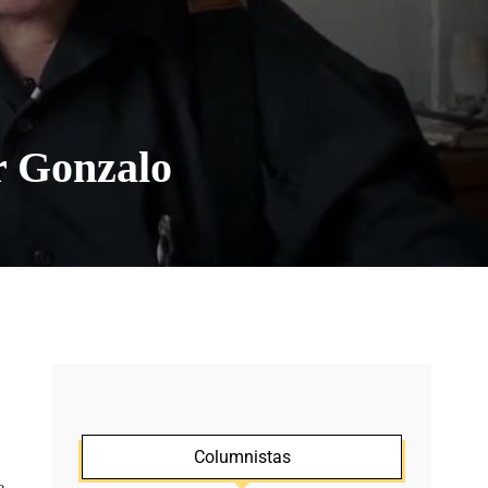
r Gonzalo
Columnistas
e