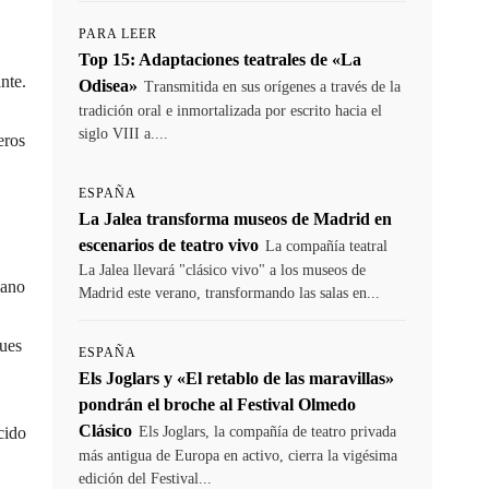
PARA LEER
Top 15: Adaptaciones teatrales de «La
nte.
Odisea»
Transmitida en sus orígenes a través de la
tradición oral e inmortalizada por escrito hacia el
siglo VIII a....
eros
ESPAÑA
La Jalea transforma museos de Madrid en
escenarios de teatro vivo
La compañía teatral
La Jalea llevará "clásico vivo" a los museos de
mano
Madrid este verano, transformando las salas en...
pues
ESPAÑA
Els Joglars y «El retablo de las maravillas»
pondrán el broche al Festival Olmedo
Clásico
cido
Els Joglars, la compañía de teatro privada
más antigua de Europa en activo, cierra la vigésima
edición del Festival...