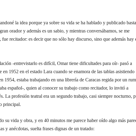
bandoné la idea porque ya sobre su vida se ha hablado y publicado basta
n gran orador y además es un sabio, y mientras conversábamos, se me
, fue recitador: es decir que no sólo hay discurso, sino que además hay 
ción -entrevistarlo es difícil, Omar tiene dificultades para oír- pasó a
ue en 1952 en el estado Lara cuando se enamora de las tablas asistiendo
en 1954, estaba trabajando en una librería de Caracas regida por un ru
ba español-, quien al conocer su trabajo como recitador, lo invitó a
és. La profesión teatral era un segundo trabajo, casi siempre nocturno, 
o principal.
ndo su vida y obra, y en 40 minutos me parece haber oído algo más pare
ias y anécdotas, suelta frases dignas de un tratado: