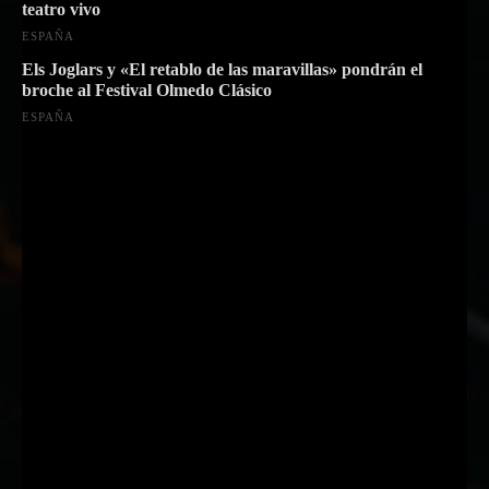
teatro vivo
ESPAÑA
Els Joglars y «El retablo de las maravillas» pondrán el
broche al Festival Olmedo Clásico
ESPAÑA
Suscríbete a nuestra Newsletter
Nombre
Nombre
Apellido
Apellido
Email
Email
Suscribirme