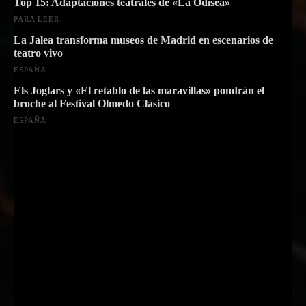
Top 15: Adaptaciones teatrales de «La Odisea»
PARA LEER
La Jalea transforma museos de Madrid en escenarios de
teatro vivo
ESPAÑA
Els Joglars y «El retablo de las maravillas» pondrán el
broche al Festival Olmedo Clásico
ESPAÑA
Suscríbete a nuestra Newsletter
Nombre
Nombre
Apellido
Apellido
Email
Email