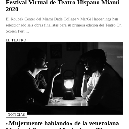
Festival Virtual de Teatro Hispano Miami
2020
El Koubek Center del Miami Dade College y MarGi Happenings han
seleccionado seis obras finalistas para su primera edición del Teatro On
Screen Fest,...
EL TEATRO
NOTICIAS
«Mujermente hablando» de la venezolana