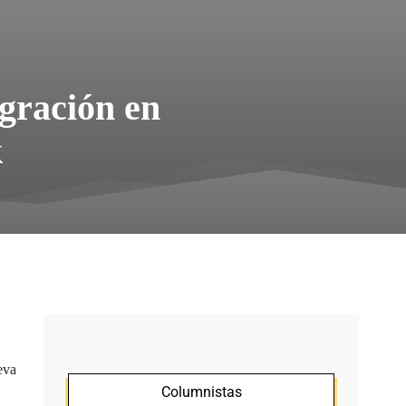
igración en
k
eva
Columnistas