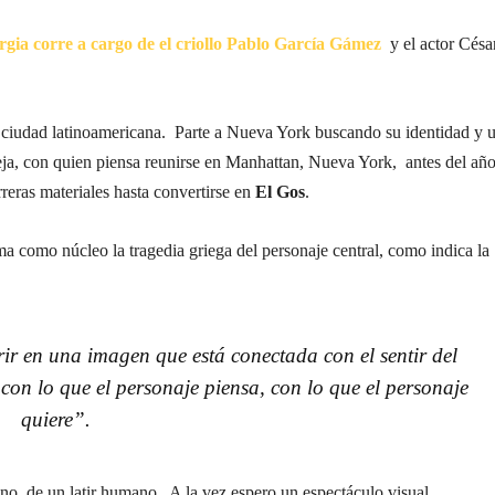
gia corre a cargo de el criollo Pablo García Gámez
y el actor Césa
 ciudad latinoamericana. Parte a Nueva York buscando su identidad y 
reja, con quien piensa reunirse en Manhattan, Nueva York, antes del añ
reras materiales hasta convertirse en
El Gos
.
como núcleo la tragedia griega del personaje central, como indica la
ir en una imagen que está conectada con el sentir del
con lo que el personaje piensa, con lo que el personaje
quiere”.
o, de un latir humano. A la vez espero un espectáculo visual