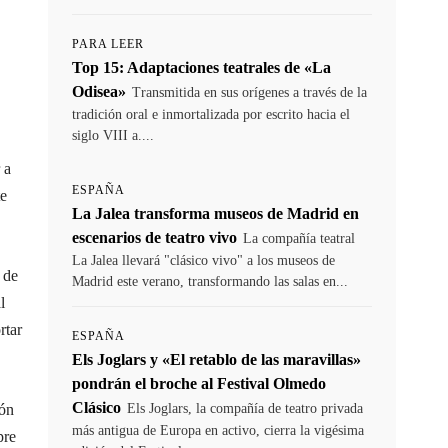
PARA LEER
Top 15: Adaptaciones teatrales de «La
Odisea»
Transmitida en sus orígenes a través de la
tradición oral e inmortalizada por escrito hacia el
siglo VIII a....
 a
ESPAÑA
te
La Jalea transforma museos de Madrid en
escenarios de teatro vivo
La compañía teatral
La Jalea llevará "clásico vivo" a los museos de
 de
Madrid este verano, transformando las salas en...
l
rtar
ESPAÑA
Els Joglars y «El retablo de las maravillas»
pondrán el broche al Festival Olmedo
Clásico
ión
Els Joglars, la compañía de teatro privada
más antigua de Europa en activo, cierra la vigésima
pre