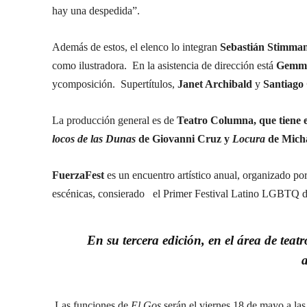
hay una despedida”.
Además de estos, el elenco lo integran
Sebastián Stimma
como ilustradora. En la asistencia de dirección está
Gemma
ycomposición. Supertítulos,
Janet Archibald
y
Santiago 
La producción general es de
Teatro Columna, que tiene
locos
de las Dunas
de Giovanni Cruz y
Locura
de Mich
FuerzaFest
es un encuentro artístico anual, organizado po
escénicas, consierado el Primer Festival Latino LGBTQ d
En su tercera edición, en el área de tea
Las funciones de
El Gos
serán el viernes 18 de mayo a las 