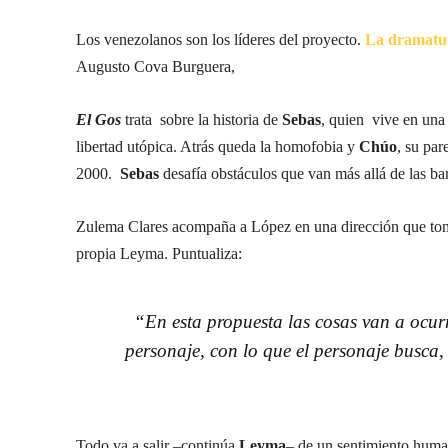
Los venezolanos son los líderes del proyecto.
La dramatur
Augusto Cova Burguera,
El Gos
trata sobre la historia de
Sebas
, quien vive en una
libertad utópica. Atrás queda la homofobia y
Chúo
, su pa
2000.
Sebas
desafía obstáculos que van más allá de las bar
Zulema Clares acompaña a López en una dirección que toma 
propia Leyma. Puntualiza:
“En esta propuesta las cosas van a ocurr
personaje, con lo que el personaje busca, 
Todo va a salir –continúa
Leyma
– de un sentimiento human