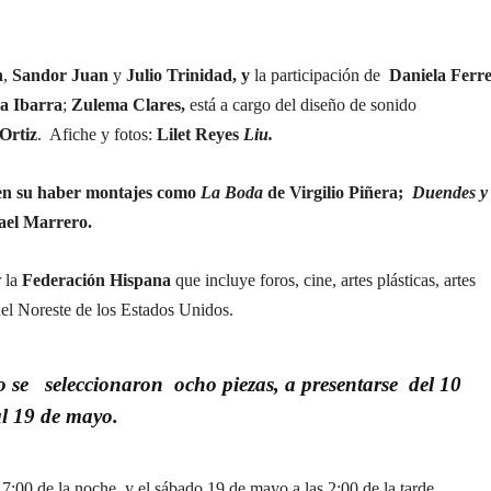
n
,
Sandor Juan
y
Julio Trinidad, y
la participación de
Daniela Ferr
 Ibarra
;
Zulema Clares,
está a cargo del diseño de sonido
Ortiz
. Afiche y fotos:
Lilet Reyes
Liu.
 en su haber montajes como
La Boda
de Virgilio Piñera;
Duendes y
ael Marrero.
r la
Federación Hispana
que incluye foros, cine, artes plásticas, artes
el Noreste de los Estados Unidos.
tro se seleccionaron ocho piezas, a presentarse del 10
al 19 de mayo.
7:00 de la noche, y el sábado 19 de mayo a las 2:00 de la tarde,