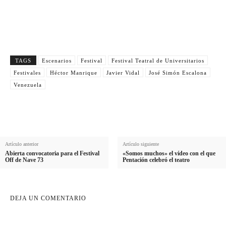
m
Email
p
E
b
e
Suscribirme
m
r
l
a
e
l
i
TAGS
Escenarios
Festival
Festival Teatral de Universitarios
i
l
Festivales
Héctor Manrique
Javier Vidal
José Simón Escalona
d
Venezuela
o
Artículo anterior
Artículo siguiente
Abierta convocatoria para el Festival
«Somos muchos» el vídeo con el que
Off de Nave 73
Pentación celebró el teatro
DEJA UN COMENTARIO