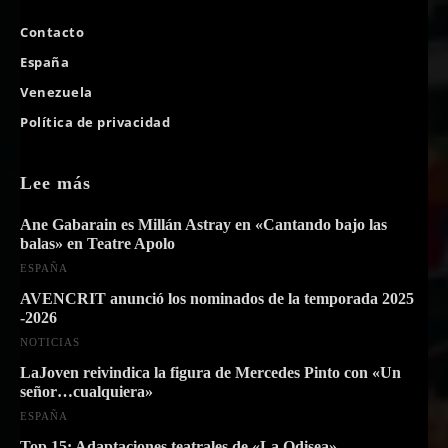
Contacto
España
Venezuela
Política de privacidad
Lee más
Ane Gabarain es Millán Astray en «Cantando bajo las
balas» en Teatre Apolo
ESPAÑA
AVENCRIT anunció los nominados de la temporada 2025
-2026
NOTICIAS
LaJoven reivindica la figura de Mercedes Pinto con «Un
señor…cualquiera»
ESPAÑA
Top 15: Adaptaciones teatrales de «La Odisea»