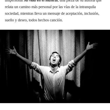
unipersonal
Mi vida en el musical
, una pieza de su autoría que
relata un camino más personal por las vías de la intranquila
sociedad, mientras lleva un mensaje de aceptación, inclusión,
sueño y deseo, todos hechos canción.