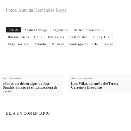
Fotos: Antonia Hernández Rojas
TAGS
Anibal Ortega
Argentina
Barbra Streisand
Buenos Aires
Chile
Entrevista
Entrevistas
Funny Girl
Judy Garland
Mundo
Musical
Santiago de Chile
Teatro
Artículo anterior
Artículo siguiente
«Todos me deben algo» de José
Luis Villar, un sueño del Teresa
Sanchis Sinisterra en La Escalera de
Carreño a Broadway
Jacob
DEJA UN COMENTARIO