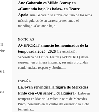
Ane Gabarain es Millán Astray en
«Cantando bajo las balas» en Teatre
Apolo
Ane Gabarain se atreve con uno de los retos
más singulares de su carrera presentando el
monólogo «Cantando bajo...
NOTICIAS
nte
AVENCRIT anunció los nominados de la
dre
temporada 2025 -2026
La Asociación
Venezolana de Crítica Teatral (AVENCRIT) desea
expresar, en primera instancia, sus más profundas
condolencias, respeto y absoluta...
e a
ESPAÑA
LaJoven reivindica la figura de Mercedes
ela
Pinto con «Un señor…cualquiera»
LaJoven
recupera en Madrid la valiente obra de Mercedes
Pinto, poniendo en el centro del escenario la lucha
femenina...