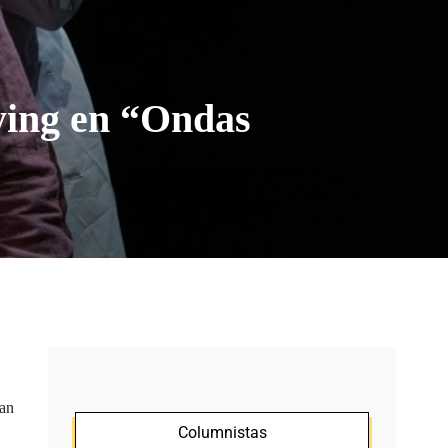
lying en “Ondas
tan
Columnistas