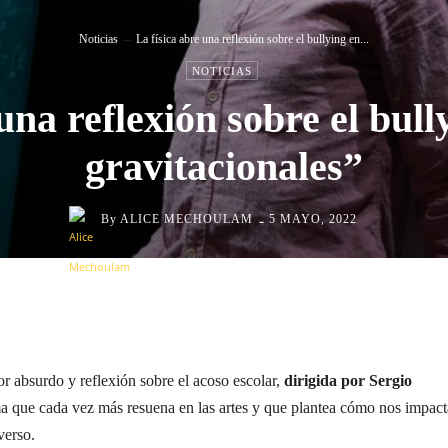
Noticias
La física abre una reflexión sobre el bullying en...
NOTICIAS
 una reflexión sobre el bul
gravitacionales”
-
By
ALICE MECHOULAM
5 MAYO, 2022
Cuota
r absurdo y reflexión sobre el acoso escolar,
dirigida por Sergio
a que cada vez más resuena en las artes y que plantea cómo nos impac
verso.