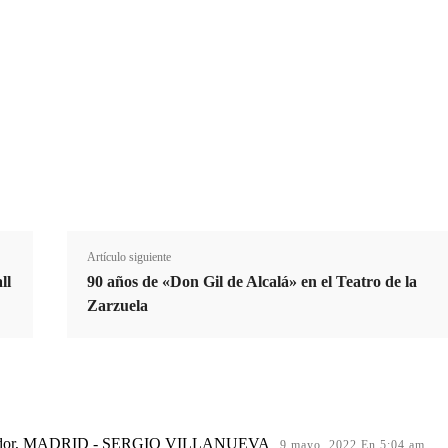
Suscribirme
Email
E
m
a
i
Cuota
l
Artículo siguiente
ll
90 años de «Don Gil de Alcalá» en el Teatro de la
Zarzuela
dor, MADRID - SERGIO VILLANUEVA
9 mayo, 2022 En 5:04 am