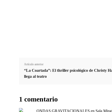
Nombre
Apellido
N
A
o
p
m
e
b
l
r
l
e
i
d
Artículo anterior
o
“La Coartada”: El thriller psicológico de Christy Ha
llega al teatro
1 comentario
ONDAS GRAVITACIONALES en Sala Mira