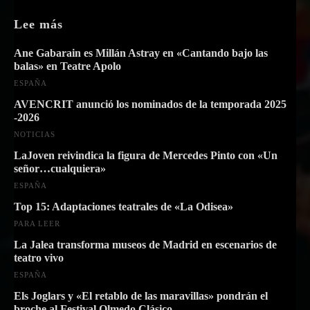
Lee más
Ane Gabarain es Millán Astray en «Cantando bajo las
balas» en Teatre Apolo
ESPAÑA
AVENCRIT anunció los nominados de la temporada 2025
-2026
NOTICIAS
LaJoven reivindica la figura de Mercedes Pinto con «Un
señor…cualquiera»
ESPAÑA
Top 15: Adaptaciones teatrales de «La Odisea»
PARA LEER
La Jalea transforma museos de Madrid en escenarios de
teatro vivo
ESPAÑA
Els Joglars y «El retablo de las maravillas» pondrán el
broche al Festival Olmedo Clásico