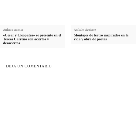
i
i
l
d
o
Artículo anterior
Artículo siguiente
«César y Cleopatra» se presentó en el
Montajes de teatro inspirados en la
Teresa Carreño con aciertos y
vida y obra de poetas
desaciertos
DEJA UN COMENTARIO