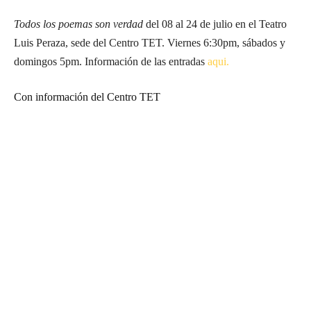
Todos los poemas son verdad
del 08 al 24 de julio en el Teatro
Luis Peraza, sede del Centro TET. Viernes 6:30pm, sábados y
domingos 5pm. Información de las entradas
aqui.
Con información del Centro TET
Suscríbete a nuestra Newsletter
Nombre
N
Apellido
o
A
m
Email
p
E
b
e
Suscribirme
m
r
l
a
e
l