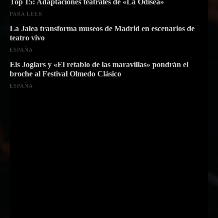
Top 15: Adaptaciones teatrales de «La Odisea»
PARA LEER
La Jalea transforma museos de Madrid en escenarios de
teatro vivo
ESPAÑA
Els Joglars y «El retablo de las maravillas» pondrán el
broche al Festival Olmedo Clásico
ESPAÑA
Suscríbete a nuestra Newsletter
Nombre
Nombre
Apellido
Apellido
Email
Email