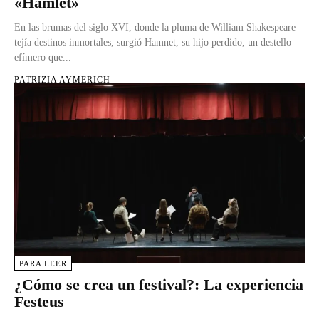
«Hamlet»
En las brumas del siglo XVI, donde la pluma de William Shakespeare
tejía destinos inmortales, surgió Hamnet, su hijo perdido, un destello
efímero que...
PATRIZIA AYMERICH
PARA LEER
¿Cómo se crea un festival?: La experiencia
Festeus