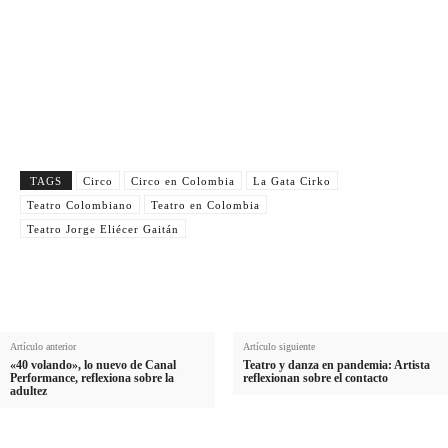
Nombre
N
Apellido
o
A
m
Email
p
E
b
e
Suscribirme
m
r
l
a
e
l
i
TAGS
Circo
Circo en Colombia
La Gata Cirko
i
l
Teatro Colombiano
Teatro en Colombia
d
Teatro Jorge Eliécer Gaitán
o
Artículo anterior
Artículo siguiente
«40 volando», lo nuevo de Canal
Teatro y danza en pandemia: Artista
Performance, reflexiona sobre la
reflexionan sobre el contacto
adultez