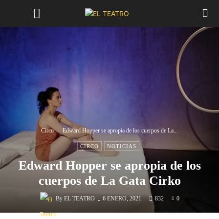
Circo
Edward Hopper se apropia de los cuerpos de La...
CIRCO
NOTICIAS
Edward Hopper se apropia de los
cuerpos de La Gata Cirko
-
By
EL TEATRO
6 ENERO, 2021
832
0