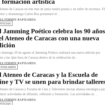
a formación artística
Ateneo de Caracas en este mes de junio tendrá poesía y un taller de escritura. E
ritor y dramaturgo Carlos Roa presentará el...
RA FERMIN RAPISARDA
OTICIAS
l Jamming Poético celebra los 90 año
el Ateneo de Caracas con una nueva
dición
e domingo 29 de agosto el Jamming Poético realizará una nueva edición por
m a las 3pm hora de Caracas dentro de la celebración de...
RA FERMIN RAPISARDA
ESTACADOS
l Ateneo de Caracas y la Escuela de
ine y TV se unen para brindar tallere
Ateneo de Caracas y Escuela de Cine y Televisión inician alianza estratégica pa
ducir actividades de difusión, reflexión y formación. Las actividades se ...
RA FERMIN RAPISARDA
OTICIAS