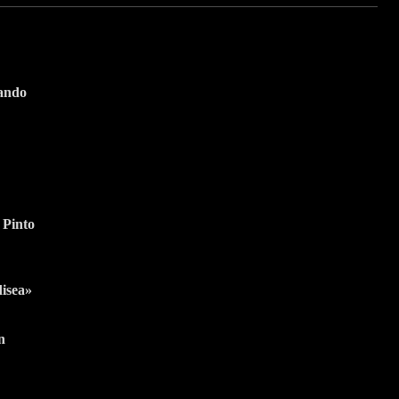
tando
Suscríbete a nuestra
Newsletter
 Pinto
Nombre
Apellido
Nombre
Apellido
Suscribirme
Email
Email
disea»
n