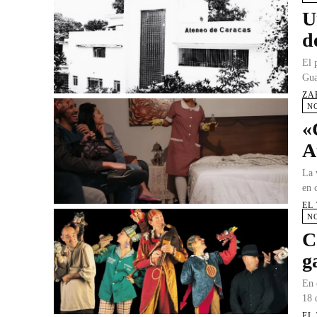
U
d
El 
Gua
ZA
N
«
A
La 
en 
EL
N
C
g
En 
18 
EL