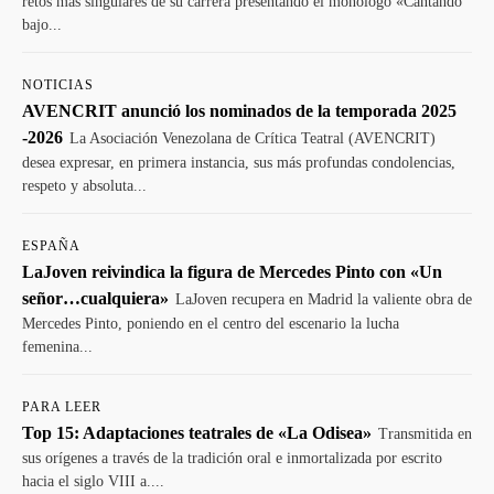
retos más singulares de su carrera presentando el monólogo «Cantando
bajo...
NOTICIAS
AVENCRIT anunció los nominados de la temporada 2025
-2026
La Asociación Venezolana de Crítica Teatral (AVENCRIT)
desea expresar, en primera instancia, sus más profundas condolencias,
respeto y absoluta...
ESPAÑA
LaJoven reivindica la figura de Mercedes Pinto con «Un
señor…cualquiera»
LaJoven recupera en Madrid la valiente obra de
Mercedes Pinto, poniendo en el centro del escenario la lucha
femenina...
PARA LEER
Top 15: Adaptaciones teatrales de «La Odisea»
Transmitida en
sus orígenes a través de la tradición oral e inmortalizada por escrito
hacia el siglo VIII a....