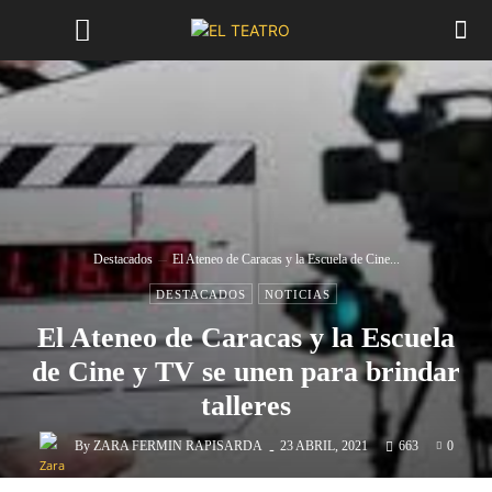
Destacados
El Ateneo de Caracas y la Escuela de Cine...
DESTACADOS
NOTICIAS
El Ateneo de Caracas y la Escuela
de Cine y TV se unen para brindar
talleres
-
By
ZARA FERMIN RAPISARDA
23 ABRIL, 2021
663
0