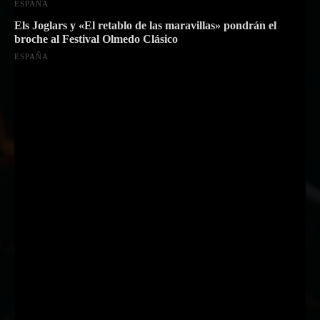
ESPAÑA
Els Joglars y «El retablo de las maravillas» pondrán el
broche al Festival Olmedo Clásico
ESPAÑA
Suscríbete a nuestra Newsletter
Nombre
Nombre
Apellido
Apellido
Email
Email
Suscribirme