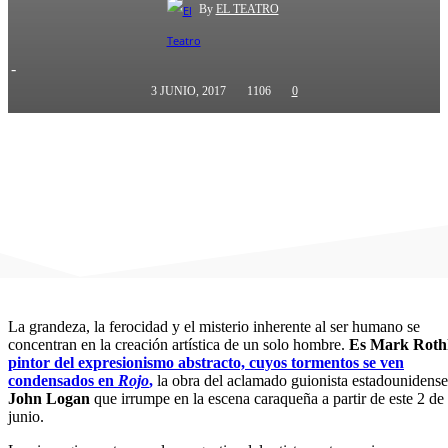
By
EL TEATRO
-
3 JUNIO, 2017
1106
0
La grandeza, la ferocidad y el misterio inherente al ser humano se
concentran en la creación artística de un solo hombre.
Es Mark Roth
pintor del expresionismo abstracto, cuyos tormentos se ven
condensados en
Rojo
,
la obra del aclamado guionista estadounidense
John Logan
que irrumpe en la escena caraqueña a partir de este 2 de
junio.