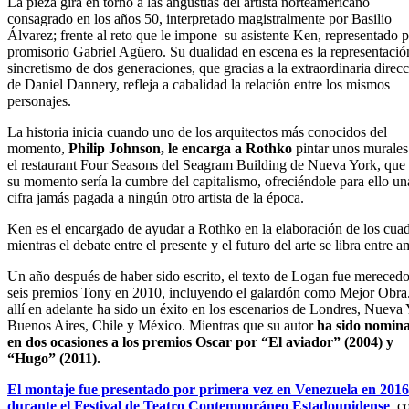
La pieza gira en torno a las angustias del artista norteamericano
consagrado en los años 50, interpretado magistralmente por Basilio
Álvarez; frente al reto que le impone su asistente Ken, representado p
promisorio Gabriel Agüero. Su dualidad en escena es la representació
sincretismo de dos generaciones, que gracias a la extraordinaria direc
de Daniel Dannery, refleja a cabalidad la relación entre los mismos
personajes.
La historia inicia cuando uno de los arquitectos más conocidos del
momento,
Philip Johnson, le encarga a Rothko
pintar unos murales
el restaurant Four Seasons del Seagram Building de Nueva York, que
su momento sería la cumbre del capitalismo, ofreciéndole para ello un
cifra jamás pagada a ningún otro artista de la época.
Ken es el encargado de ayudar a Rothko en la elaboración de los cuad
mientras el debate entre el presente y el futuro del arte se libra entre 
Un año después de haber sido escrito, el texto de Logan fue merecedo
seis premios Tony en 2010, incluyendo el galardón como Mejor Obra
allí en adelante ha sido un éxito en los escenarios de Londres, Nueva 
Buenos Aires, Chile y México. Mientras que su autor
ha sido nomin
en dos ocasiones a los premios Oscar por “El aviador” (2004) y
“Hugo” (2011).
El montaje fue presentado por primera vez en Venezuela en 2016
durante el Festival de Teatro Contemporáneo Estadounidense
, c