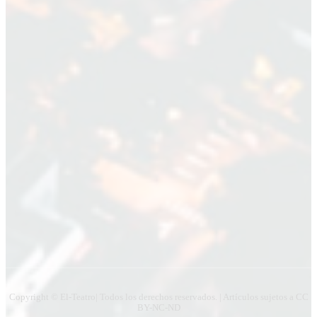
Nombre
Nombre
Apellido
Apellido
Email
Email
Suscribirme
Copyright © El-Teatro| Todos los derechos reservados. | Artículos sujetos a CC
BY-NC-ND