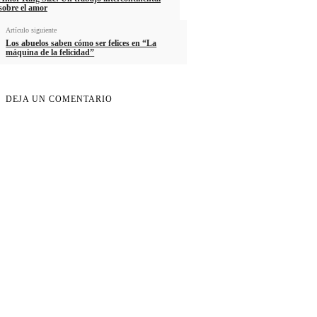
sobre el amor
Artículo siguiente
Los abuelos saben cómo ser felices en “La
máquina de la felicidad”
DEJA UN COMENTARIO