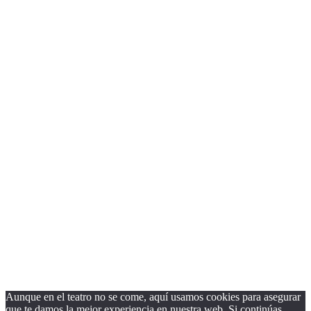
página.
Close
this
module
¿Quieres recibir nuestra Newsletter?
Nombre
Nombre
Apellido
Apellido
Email
Email
Suscribirse
Aunque en el teatro no se come, aquí usamos cookies para asegurar
que te damos la mejor experiencia en nuestra web. Si continúas