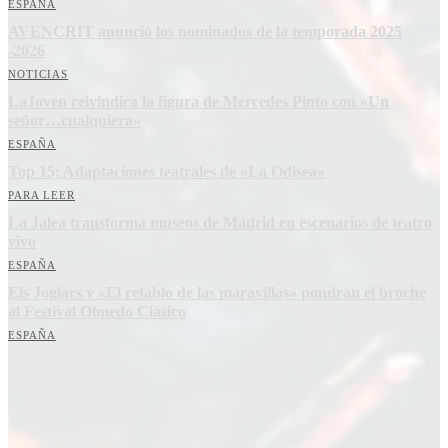
ESPAÑA
AVENCRIT anunció los nominados de la temporada 2025
-2026
NOTICIAS
LaJoven reivindica la figura de Mercedes Pinto con «Un
señor…cualquiera»
ESPAÑA
Top 15: Adaptaciones teatrales de «La Odisea»
PARA LEER
La Jalea transforma museos de Madrid en escenarios de teatro
vivo
ESPAÑA
Els Joglars y «El retablo de las maravillas» pondrán el broche
al Festival Olmedo Clásico
ESPAÑA
Suscríbete a nuestra Newsletter