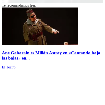
Te recomendamos leer:
Ane Gabarain es Millán Astray en «Cantando bajo
las balas» en...
El Teatro