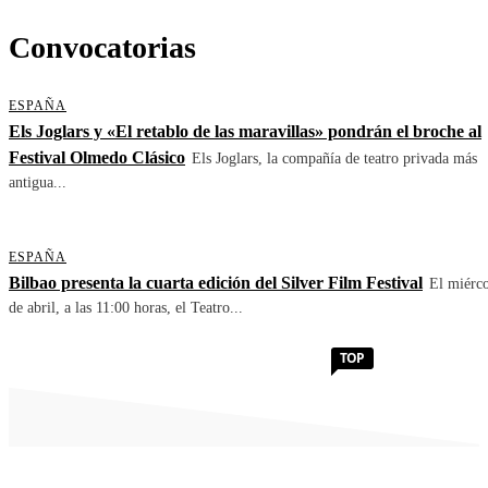
Convocatorias
ESPAÑA
Els Joglars y «El retablo de las maravillas» pondrán el broche al
Festival Olmedo Clásico
Els Joglars, la compañía de teatro privada más
antigua...
ESPAÑA
Bilbao presenta la cuarta edición del Silver Film Festival
El miérco
de abril, a las 11:00 horas, el Teatro...
TOP