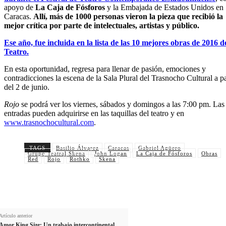
apoyo de
La Caja de Fósforos
y la Embajada de Estados Unidos en
Caracas.
Allí, más de 1000 personas vieron la pieza que recibió la
mejor crítica por parte de intelectuales, artistas y público.
Ese año, fue incluida en la lista de las 10 mejores obras de 2016 d
Teatro.
En esta oportunidad, regresa para llenar de pasión, emociones y
contradicciones la escena de la Sala Plural del Trasnocho Cultural a pa
del 2 de junio.
Rojo
se podrá ver los viernes, sábados y domingos a las 7:00 pm. Las
entradas pueden adquirirse en las taquillas del teatro y en
www.trasnochocultural.com
.
TAGS
Basilio Álvarez
Caracas
Gabriel Agüero
Grupo Teatral Skena
John Logan
La Caja de Fósforos
Obras
Red
Rojo
Rothko
Skena
Artículo anterior
Amor King Size: Un trabajo intercontinental