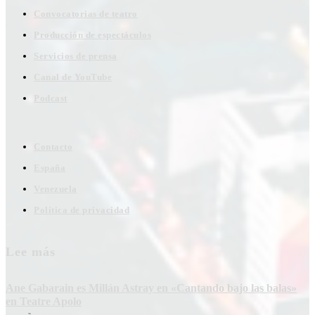
Convocatorias de teatro
Producción de espectáculos
Servicios de prensa
Canal de YouTube
Podcast
Contacto
España
Venezuela
Política de privacidad
Lee más
Ane Gabarain es Millán Astray en «Cantando bajo las balas»
en Teatre Apolo