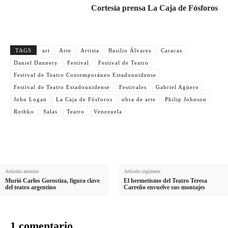
Cortesía prensa La Caja de Fósforos
TAGS
art
Arte
Artista
Basilio Álvarez
Caracas
Daniel Dannery
Festival
Festival de Teatro
Festival de Teatro Contemporáneo Estadounidense
Festival de Teatro Estadounidense
Festivales
Gabriel Agüero
John Logan
La Caja de Fósforos
obra de arte
Philip Johnson
Rothko
Salas
Teatro
Venezuela
Artículo anterior
Artículo siguiente
Murió Carlos Gorostiza, figura clave
El hermetismo del Teatro Teresa
del teatro argentino
Carreño envuelve sus montajes
1 comentario