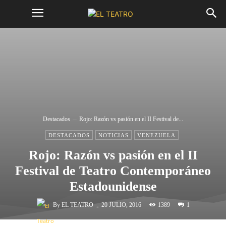
Destacados
Rojo: Razón vs pasión en el II Festival de...
DESTACADOS
NOTICIAS
VENEZUELA
Rojo: Razón vs pasión en el II
Festival de Teatro Contemporáneo
Estadounidense
-
By
EL TEATRO
1389
20 JULIO, 2016
1