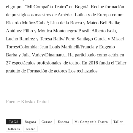
el grupo “Mi Compañía Teatro” en Bogotá. Recibe formación
de prestigiosos maestros de América Latina y de Europa como:
Ricardo Muñoz/Cuba/; Lina della Rocca y Mateo Belli/Italia;
Antúnez Filho y Mónica Montenegro/ Brasil; Alberto Isola,
Lucho Ramírez y Teresa Rally/ Perú; Santiago García y Misael
Torres/Colombia; Jean Louis Martinelli/Francia y Eugenio
Barba y Julia Varley/Dinamarca. Ha participado como actriz en
27 espectáculos profesionales de teatro. En 2016 funda el Taller
gratuito de Formación de actores Los rechazados.
Fuente: Kiosko Teatral
TAGS
Bogota
Cursos
Escena
Mi Compañía Teatro
Taller
talleres
Teatro