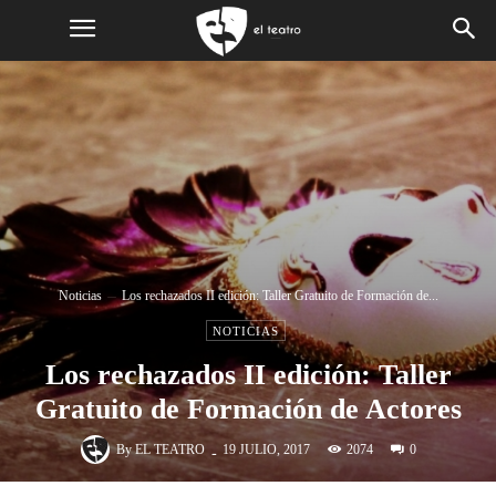
Noticias
Los rechazados II edición: Taller Gratuito de Formación de...
NOTICIAS
Los rechazados II edición: Taller
Gratuito de Formación de Actores
-
By
EL TEATRO
2074
19 JULIO, 2017
0