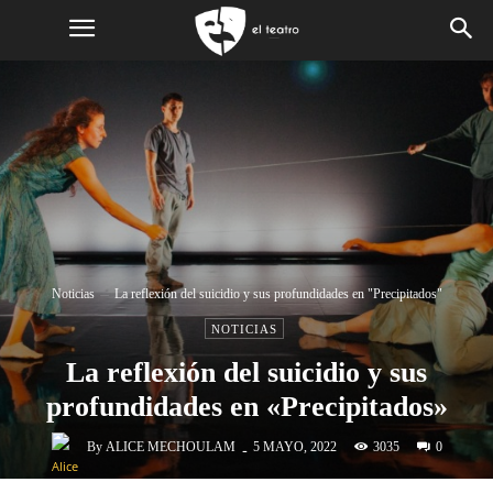
Noticias
La reflexión del suicidio y sus profundidades en "Precipitados"
NOTICIAS
La reflexión del suicidio y sus
profundidades en «Precipitados»
-
By
ALICE MECHOULAM
3035
5 MAYO, 2022
0