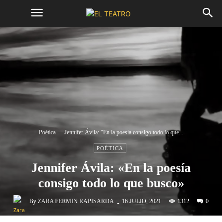
Poética
Jennifer Ávila: "En la poesía consigo todo lo que...
POÉTICA
Jennifer Ávila: «En la poesía
consigo todo lo que busco»
-
By
ZARA FERMIN RAPISARDA
1312
16 JULIO, 2021
0