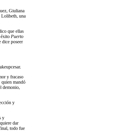
uez, Giuliana
 Lolibeth, una
ico que ellas
 éxito
Puerto
e dice poseer
akeupcesar.
mor y fracaso
y, quien mandó
el demonio,
ección y
s y
 quiere dar
inal, todo fue