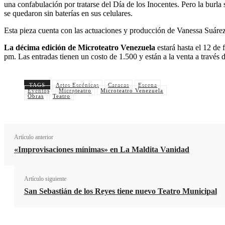
una confabulación por tratarse del Día de los Inocentes. Pero la burla 
se quedaron sin baterías en sus celulares.
Esta pieza cuenta con las actuaciones y producción de Vanessa Suárez
La décima edición de Microteatro Venezuela
estará hasta el 12 de 
pm. Las entradas tienen un costo de 1.500 y están a la venta a través
TAGS
Artes Escénicas
Caracas
Escena
Cuot
Eventos
Microteatro
Microteatro Venezuela
Obras
Teatro
Artículo anterior
«Improvisaciones mínimas» en La Maldita Vanidad
Artículo siguiente
San Sebastián de los Reyes tiene nuevo Teatro Municipal