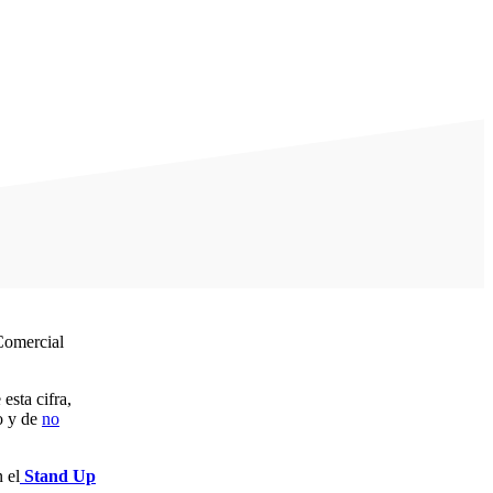
Comercial
esta cifra,
o y de
no
 el
Stand Up