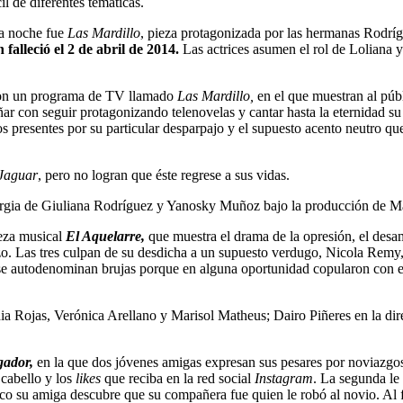
l de diferentes temáticas.
la noche fue
Las Mardillo
, pieza protagonizada por las hermanas Rodríg
falleció el 2 de abril de 2014.
Las actrices asumen el rol de Loliana y
 con un programa de TV llamado
Las Mardillo,
en el que muestran al públ
ar con seguir protagonizando telenovelas y cantar hasta la eternidad su
s presentes por su particular desparpajo y el supuesto acento neutro qu
Jaguar
, pero no logran que éste regrese a sus vidas.
urgia de Giuliana Rodríguez y Yanosky Muñoz bajo la producción de M
ieza musical
El Aquelarre,
que muestra el drama de la opresión, el desa
zo. Las tres culpan de su desdicha a un supuesto verdugo, Nicola Rem
 se autodenominan brujas porque en alguna oportunidad copularon con 
dia Rojas, Verónica Arellano y Marisol Matheus; Dairo Piñeres en la dir
gador,
en la que dos jóvenes amigas expresan sus pesares por noviazgo
 cabello y los
likes
que reciba en la red social
Instagram
. La segunda le
o su amiga descubre que su compañera fue quien le robó al novio. Al f