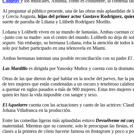
Comedy
y los musicales. Abunda, como es costumbre, la comedia fáci
Al preguntar al público presente, una de las obras más aplaudidas de 
y Grecia Augusta,
hijas del primer actor Gustavo Rodríguez, quien 
suerte de parodia de Liliana y Lilibeth Rodríguez Morillo.
Loliana y Lolibeth viven en su mundo de fantasías. Ambas cuentan
–junto con su madre- son el centro del mundo. Lolibeth no deja de soñ
seguro
. Sin embargo, su hermana Loliana, roba la atención de todos lo
solo por haber participado en una telenovela en Miami.
Ambas hermanas intentan una posible reconciliación con su padre
El 
Las Mardillo
es dirigida por Yanosky Muñoz y cuenta con la dramat
Otras de las que dieron de qué hablar en la noche del jueves, fue la p
de tres mujeres que están condenadas a un oscuro y tenebroso calabo
a quemar en siglos pasados a más de 900 mujeres. Estas tres mujeres
quien les hizo la vida imposible con sangre y sexo.
El Aquelarre
cuenta con las actuaciones y canto de las actrices: Clau
Johana Villafranca en la producción.
Entre las comedias ligeras más aplaudidas estuvo
Devuélveme mi car
maternidad. Mientras que su consorte, solo le preocupan las fiestas, el
clases a la primera de cómo hacerse famosa en
Instagram
y poco a poc