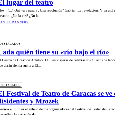
El lugar del teatro
loy: (...) Qué va a pasar? ¿Una revolución? Gabriel: La revolución. Y ya está 
asando. ¿No la ves? ¿No la...
ANIEL DANNERY
DESTACADOS
Cada quién tiene su «río bajo el río»
l Centro de Creación Artística TET en vísperas de celebrar sus 45 años de labor 
ue darán rienda suelta a El...
DESTACADOS
El Festival de Teatro de Caracas se ve 
disidentes y Mrozek
Vernos el Sur” es el anhelo de los organizadores del Festival de Teatro de Cara
ue refleja la variación de...