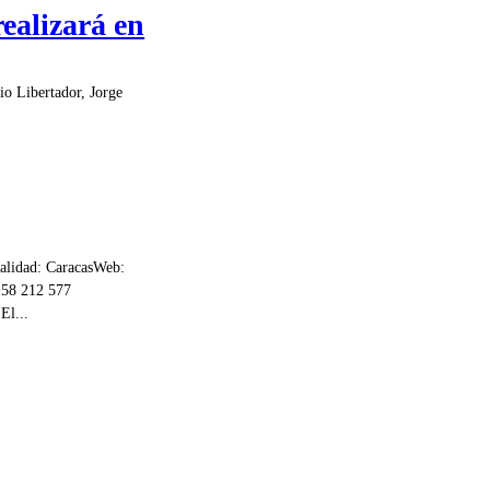
realizará en
io Libertador, Jorge
idad: CaracasWeb:
+58 212 577
El...