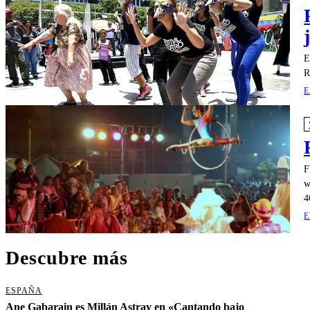
E
R
E
F
w
4
E
Descubre más
ESPAÑA
Ane Gabarain es Millán Astray en «Cantando bajo