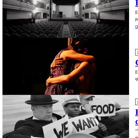
E
p
D
E
q
“
q