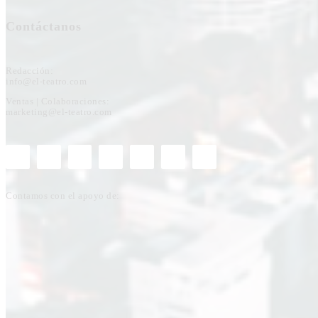
Contáctanos
Redacción:
info@el-teatro.com
Ventas | Colaboraciones:
marketing@el-teatro.com
Contamos con el apoyo de: