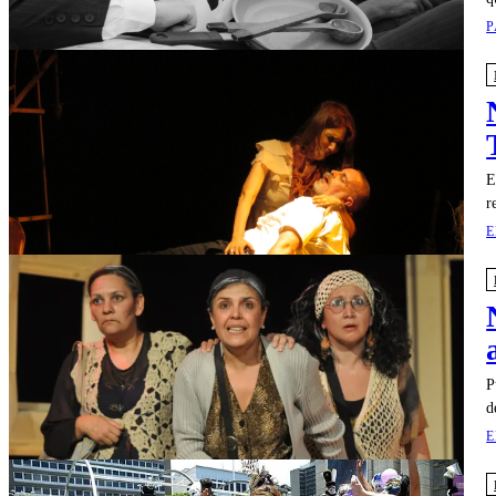
P
E
r
E
P
d
E