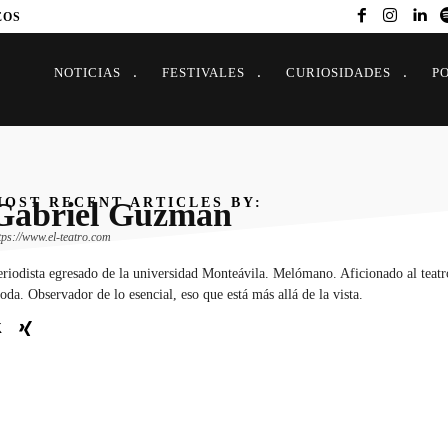
EOS
NOTICIAS
FESTIVALES
CURIOSIDADES
P
OST RECENT ARTICLES BY:
Gabriel Guzman
tps://www.el-teatro.com
riodista egresado de la universidad Monteávila. Melómano. Aficionado al teatro
da. Observador de lo esencial, eso que está más allá de la vista.