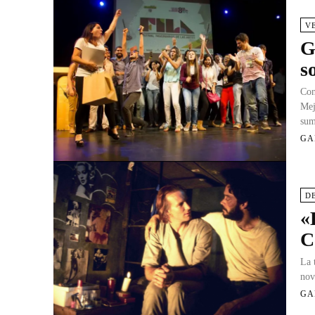
V
G
s
Con
Mej
sum
GA
D
«
C
La 
nov
GA