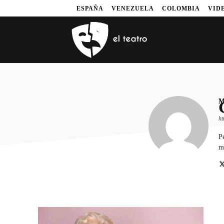
ESPAÑA
VENEZUELA
COLOMBIA
VID
M
ht
Pe
mo