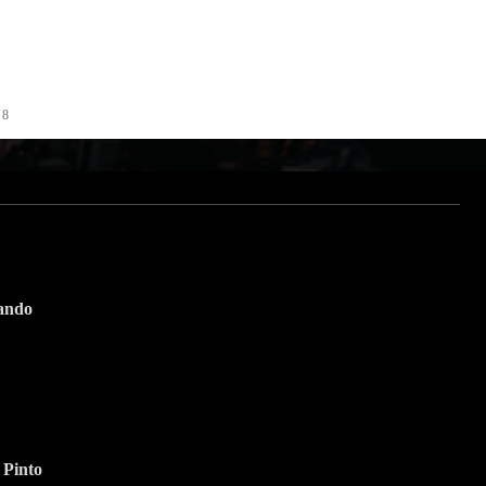
 8
tando
Suscríbete a nuestra
Newsletter
 Pinto
Nombre
Apellido
Nombre
Apellido