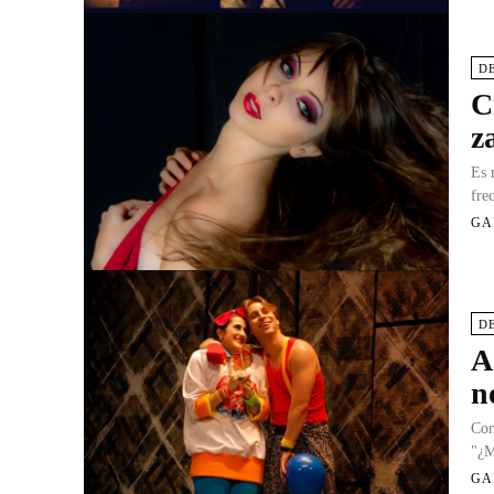
D
C
z
Es 
fre
GA
D
A
n
Con
"¿M
GA