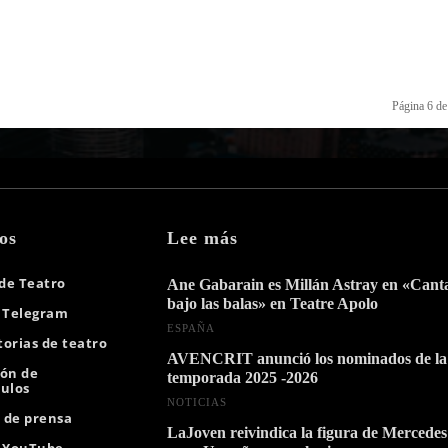
Página 6 de
os
Lee más
 de Teatro
Ane Gabarain es Millán Astray en «Can
bajo las balas» en Teatre Apolo
 Telegram
ESPAÑA
orias de teatro
AVENCRIT anunció los nominados de la
ión de
temporada 2025 -2026
ulos
NOTICIAS
s de prensa
LaJoven reivindica la figura de Mercedes