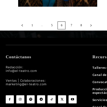
...
1
5
6
7
8
Contáctanos
Recurs
Redacción:
Talleres
info@el-teatro.com
Canal de
Ventas | Colaboraciones:
Convocat
marketing@el-teatro.com
Producc
espectác
Servicio