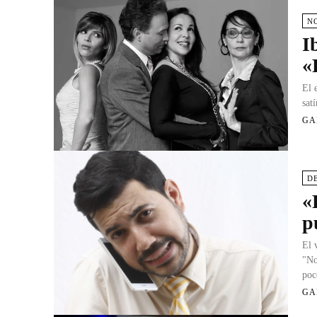
N
I
«
El 
sat
GA
D
«
p
El 
"No
poc
GA