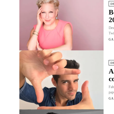
D
B
2
Des
Twi
GA
D
A
c
Fab
pap
GA