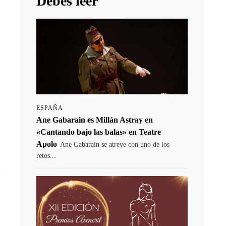
Debes leer
ESPAÑA
Ane Gabarain es Millán Astray en
«Cantando bajo las balas» en Teatre
o
Apolo
Ane Gabarain se atreve con uno de los
retos...
u