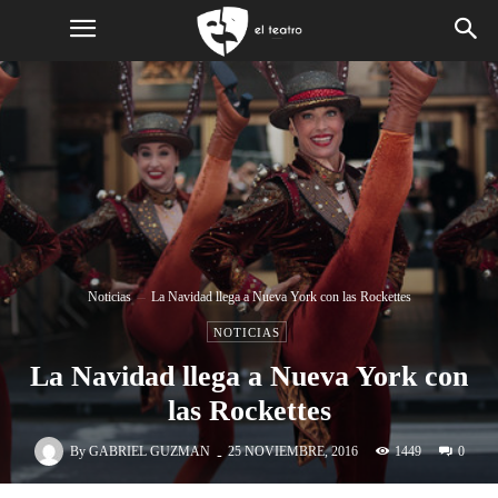
Noticias
La Navidad llega a Nueva York con las Rockettes
NOTICIAS
La Navidad llega a Nueva York con
las Rockettes
-
By
GABRIEL GUZMAN
1449
25 NOVIEMBRE, 2016
0