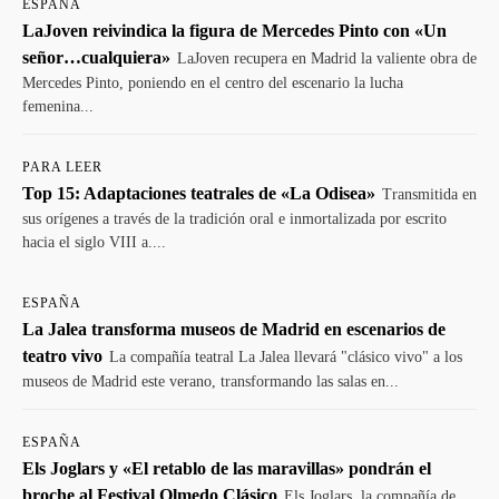
ESPAÑA
LaJoven reivindica la figura de Mercedes Pinto con «Un
señor…cualquiera»
LaJoven recupera en Madrid la valiente obra de
Mercedes Pinto, poniendo en el centro del escenario la lucha
femenina...
PARA LEER
Top 15: Adaptaciones teatrales de «La Odisea»
Transmitida en
sus orígenes a través de la tradición oral e inmortalizada por escrito
hacia el siglo VIII a....
ESPAÑA
La Jalea transforma museos de Madrid en escenarios de
teatro vivo
La compañía teatral La Jalea llevará "clásico vivo" a los
museos de Madrid este verano, transformando las salas en...
ESPAÑA
Els Joglars y «El retablo de las maravillas» pondrán el
broche al Festival Olmedo Clásico
Els Joglars, la compañía de