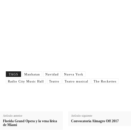
TAGS
Manhatan
Navidad
Nueva York
Radio City Music Hall
Teatro
Teatro musical
The Rockettes
Artículo anterior
Artículo siguiente
Florida Grand Opera y la vena lírica
Convocatoria Almagro Off 2017
de Miami