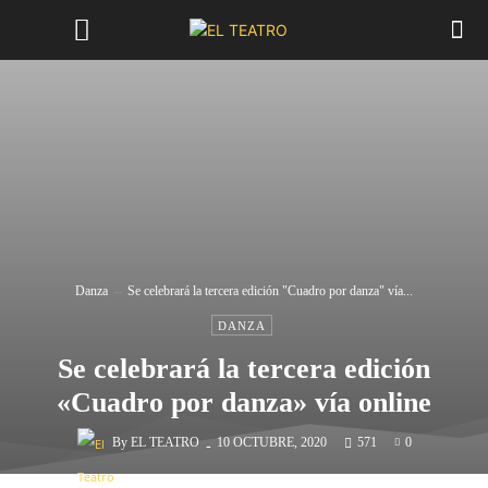
Danza
Se celebrará la tercera edición "Cuadro por danza" vía...
DANZA
Se celebrará la tercera edición
«Cuadro por danza» vía online
-
By
EL TEATRO
10 OCTUBRE, 2020
571
0