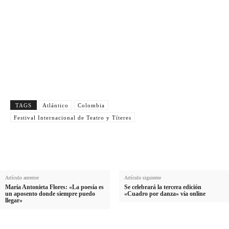
N
Nombre
o
A
Apellido
m
p
E
Email
b
e
m
r
Suscribirme
l
a
e
l
i
i
l
TAGS
Atlántico
Colombia
d
Festival Internacional de Teatro y Títeres
o
Artículo anterior
Artículo siguiente
María Antonieta Flores: «La poesía es
Se celebrará la tercera edición
un aposento donde siempre puedo
«Cuadro por danza» vía online
llegar»