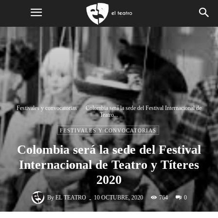
Festivales y convocatorias
Colombia será la sede del Festival Internacional de
Teatro...
FESTIVALES Y CONVOCATORIAS
Colombia será la sede del Festival
Internacional de Teatro y Títeres
2020
-
By
EL TEATRO
764
10 OCTUBRE, 2020
0