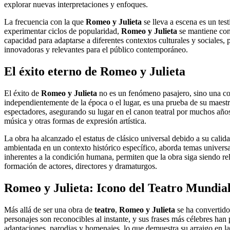
explorar nuevas interpretaciones y enfoques.
La frecuencia con la que
Romeo y Julieta
se lleva a escena es un tes
experimentar ciclos de popularidad,
Romeo y Julieta
se mantiene cons
capacidad para adaptarse a diferentes contextos culturales y sociales, 
innovadoras y relevantes para el público contemporáneo.
El éxito eterno de
Romeo y Julieta
El éxito de
Romeo y Julieta
no es un fenómeno pasajero, sino una cons
independientemente de la época o el lugar, es una prueba de su maestrí
espectadores, asegurando su lugar en el canon teatral por muchos años
música y otras formas de expresión artística.
La obra ha alcanzado el estatus de clásico universal debido a su calida
ambientada en un contexto histórico específico, aborda temas universal
inherentes a la condición humana, permiten que la obra siga siendo rel
formación de actores, directores y dramaturgos.
Romeo y Julieta
: Icono del
Teatro
Mundia
Más allá de ser una obra de
teatro
,
Romeo y Julieta
se ha convertido 
personajes son reconocibles al instante, y sus frases más célebres han
adaptaciones, parodias y homenajes, lo que demuestra su arraigo en la 