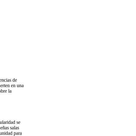
encias de
ierten en una
obre la
ularidad se
eñas salas
tunidad para