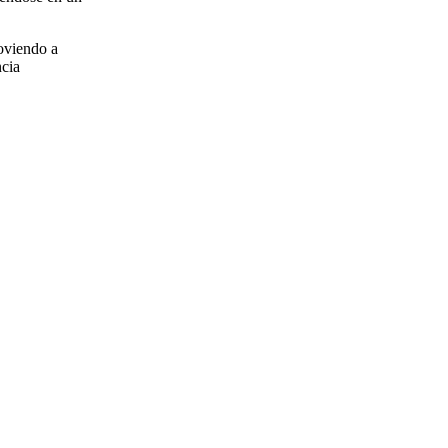
oviendo a
ncia
cribirme