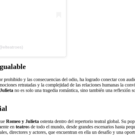
@elteatroes)
gualable
or prohibido y las consecuencias del odio, ha logrado conectar con audi
 emociones retratadas y la complejidad de las relaciones humanas la conv
Julieta
no es solo una tragedia romántica, sino también una reflexión s
al
 que
Romeo y Julieta
ostenta dentro del repertorio teatral global. Su pop
lmente en
teatro
s de todo el mundo, desde grandes escenarios hasta pequ
les, directores y actores, que encuentran en ella un desafío y una opor