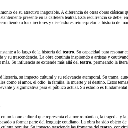
timonio de su atractivo inagotable. A diferencia de otras obras clásicas 
tantemente presente en la cartelera teatral. Esta recurrencia se debe, en
permitiendo a los directores y diseñadores reinterpretar la historia de ma
tante a lo largo de la historia del
teatro
. Su capacidad para resonar co
a y su trascendencia. La obra continúa inspirando a artistas y cautivan
 más. Su influencia se extiende más allá del
teatro
, permeando la literat
d literaria, su impacto cultural y su relevancia atemporal. Su trama, au
es como el amor, el odio, la familia, la muerte y el destino. Estos tema
evante y significativa para el público actual. Su estudio es fundamental 
l
en un icono cultural que representa el amor romántico, la tragedia y la
 pasado a formar parte del lenguaje cotidiano. La obra ha sido objeto d
cultura popular. Su impacto trasciende las fronteras del
teatro
, convirt