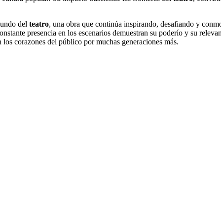
 mundo del
teatro
, una obra que continúa inspirando, desafiando y conm
onstante presencia en los escenarios demuestran su poderío y su releva
n los corazones del público por muchas generaciones más.
Email
Sus
Email