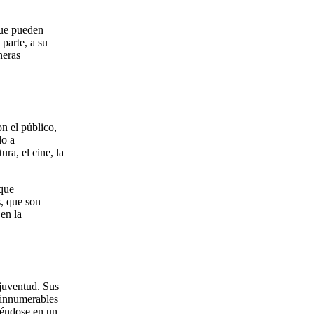
que pueden
 parte, a su
neras
n el público,
do a
ura, el cine, la
nque
s, que son
en la
 juventud. Sus
e innumerables
iéndose en un