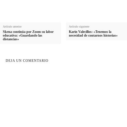
o
Artículo anterior
Artículo siguiente
Skena continúa por Zoom su labor
Karin Valecillos: «Tenemos la
educativa: «Guardando las
necesidad de contarnos historias»
distancias»
DEJA UN COMENTARIO