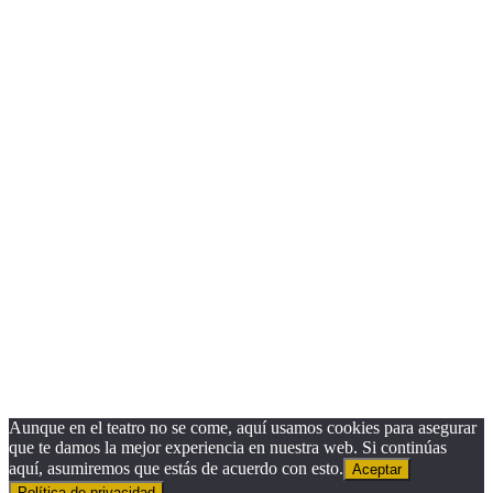
Close
this
module
¿Quieres recibir nuestra Newsletter?
Nombre
Nombre
Apellido
Apellido
Email
Email
Suscribirse
Aunque en el teatro no se come, aquí usamos cookies para asegurar
que te damos la mejor experiencia en nuestra web. Si continúas
aquí, asumiremos que estás de acuerdo con esto.
Aceptar
Política de privacidad