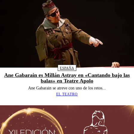
ESPAÑA
Ane Gabarain es Millán Astray en «Cantando bajo las
balas» en Teatre Apolo
Ane Gabarain se atreve con uno de los retos...
EL TEATRO