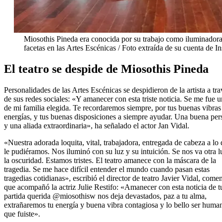
Miosothis Pineda era conocida por su trabajo como iluminadora
facetas en las Artes Escénicas / Foto extraída de su cuenta de I
El teatro se despide de Miosothis Pineda
Personalidades de las Artes Escénicas se despidieron de la artista a tra
de sus redes sociales: «Y amanecer con esta triste noticia. Se me fue u
de mi familia elegida. Te recordaremos siempre, por tus buenas vibras
energías, y tus buenas disposiciones a siempre ayudar. Una buena pe
y una aliada extraordinaria», ha señalado el actor Jan Vidal.
«Nuestra adorada loquita, vital, trabajadora, entregada de cabeza a lo
le pudiéramos. Nos iluminó con su luz y su intuición. Se nos va otra l
la oscuridad. Estamos tristes. El teatro amanece con la máscara de la
tragedia. Se me hace difícil entender el mundo cuando pasan estas
tragedias cotidianas», escribió el director de teatro Javier Vidal, comen
que acompañó la actriz Julie Restifo: «Amanecer con esta noticia de t
partida querida @miosothisw nos deja devastados, paz a tu alma,
extrañaremos tu energía y buena vibra contagiosa y lo bello ser huma
que fuiste».