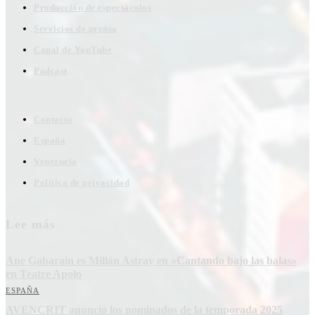
Producción de espectáculos
Servicios de prensa
Canal de YouTube
Podcast
Contacto
España
Venezuela
Política de privacidad
Lee más
Ane Gabarain es Millán Astray en «Cantando bajo las balas»
en Teatre Apolo
ESPAÑA
AVENCRIT anunció los nominados de la temporada 2025