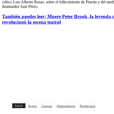
crítico Luis Alberto Rosas, sobre el fallecimiento de Pineda y del tam
iluminador José Pérez.
También puedes leer: Muere Peter Brook, la leyenda 
revolucionó la escena teatral
Suscríbete a nuestra Newsletter
Nombre
Nombre
Apellido
Apellido
Email
Email
Suscribirme
TAGS
Actriz
Caracas
Iluminadores
Productora