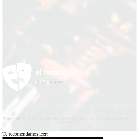
Nombre
Nombre
Apellido
Apellido
Email
Email
Suscribirme
Copyright © El-Teatro| Todos los derechos reservados. | Artículos sujetos a CC
BY-NC-ND
Te recomendamos leer: