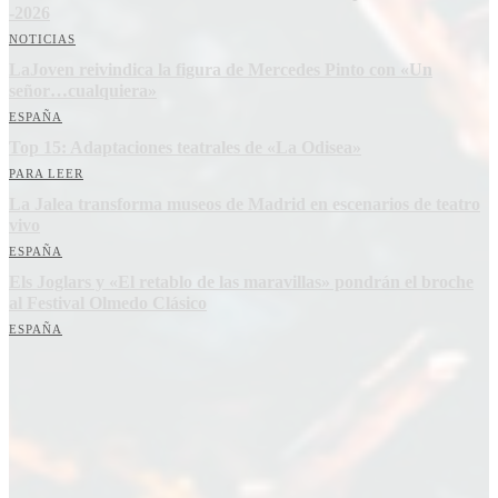
-2026
NOTICIAS
LaJoven reivindica la figura de Mercedes Pinto con «Un
señor…cualquiera»
ESPAÑA
Top 15: Adaptaciones teatrales de «La Odisea»
PARA LEER
La Jalea transforma museos de Madrid en escenarios de teatro
vivo
ESPAÑA
Els Joglars y «El retablo de las maravillas» pondrán el broche
al Festival Olmedo Clásico
ESPAÑA
Suscríbete a nuestra Newsletter