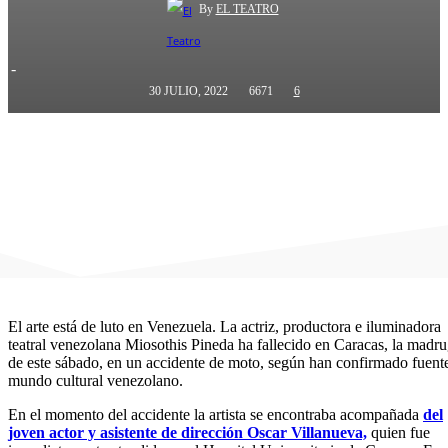
By
EL TEATRO
-
30 JULIO, 2022
6671
6
El arte está de luto en Venezuela. La actriz, productora e iluminadora
teatral venezolana Miosothis Pineda ha fallecido en Caracas, la madr
de este sábado, en un accidente de moto, según han confirmado fuente
mundo cultural venezolano.
En el momento del accidente la artista se encontraba acompañada
del
joven actor y asistente de dirección Oscar Villanueva,
quien fue