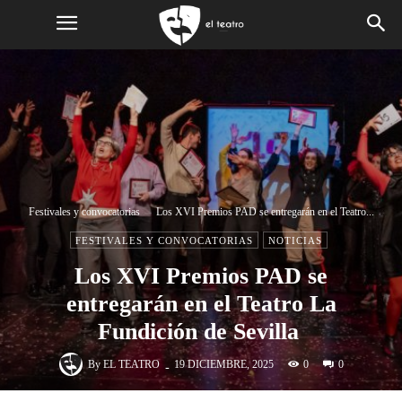
Festivales y convocatorias
Los XVI Premios PAD se entregarán en el Teatro...
FESTIVALES Y CONVOCATORIAS
NOTICIAS
Los XVI Premios PAD se
entregarán en el Teatro La
Fundición de Sevilla​
-
By
EL TEATRO
0
19 DICIEMBRE, 2025
0