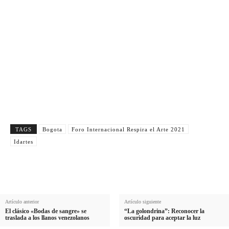
Nombre
N
Apellido
o
A
m
Email
p
E
b
e
Suscribirme
m
r
l
a
e
l
i
i
l
d
TAGS
Bogota
Foro Internacional Respira el Arte 2021
o
Idartes
Artículo anterior
Artículo siguiente
El clásico «Bodas de sangre» se
“La golondrina”: Reconocer la
traslada a los llanos venezolanos
oscuridad para aceptar la luz