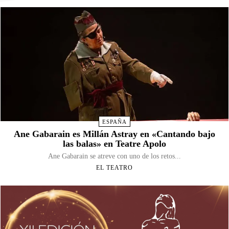
ESPAÑA
Ane Gabarain es Millán Astray en «Cantando bajo
las balas» en Teatre Apolo
Ane Gabarain se atreve con uno de los retos...
EL TEATRO