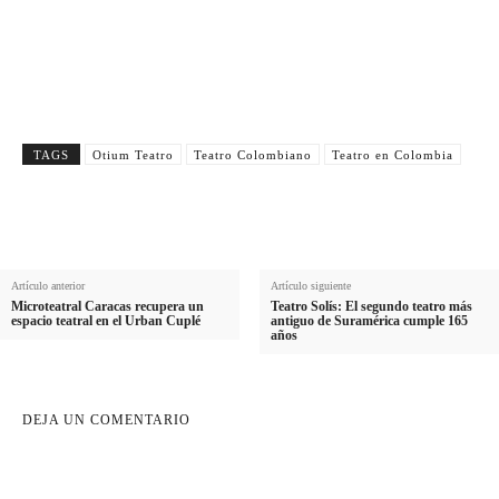
A
m
Email
p
E
b
e
Suscribirme
m
r
l
a
e
l
i
i
TAGS
Otium Teatro
Teatro Colombiano
Teatro en Colombia
l
d
o
Artículo anterior
Artículo siguiente
Microteatral Caracas recupera un
Teatro Solís: El segundo teatro más
espacio teatral en el Urban Cuplé
antiguo de Suramérica cumple 165
años
DEJA UN COMENTARIO