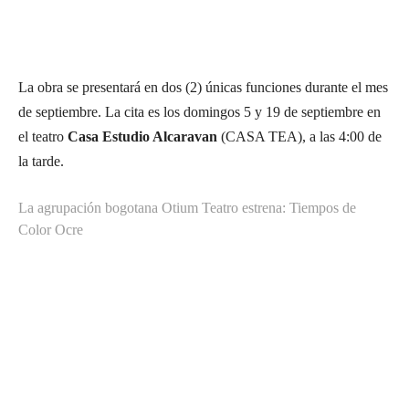
La obra se presentará en dos (2) únicas funciones durante el mes
de septiembre. La cita es los domingos 5 y 19 de septiembre en
el teatro
Casa Estudio Alcaravan
(CASA TEA), a las 4:00 de
la tarde.
La agrupación bogotana Otium Teatro estrena: Tiempos de
Color Ocre
Suscríbete a nuestra Newsletter
Nombre
N
Apellido
o