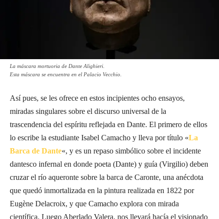
La máscara mortuoria de Dante Alighieri.
Esta máscara se encuentra en el Palacio Vecchio.
Así pues, se les ofrece en estos incipientes ocho ensayos,
miradas singulares sobre el discurso universal de la
trascendencia del espíritu reflejada en Dante. El primero de ellos
lo escribe la estudiante Isabel Camacho y lleva por título «
La
Barca de Dante
«, y es un repaso simbólico sobre el incidente
dantesco infernal en donde poeta (Dante) y guía (Virgilio) deben
cruzar el río aqueronte sobre la barca de Caronte, una anécdota
que quedó inmortalizada en la pintura realizada en 1822 por
Eugène Delacroix, y que Camacho explora con mirada
científica. Luego Aberlado Valera, nos llevará hacía el visionado