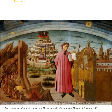
La commedia illumina Firenze – Domenico di Michelino – Duomo Florence 1456