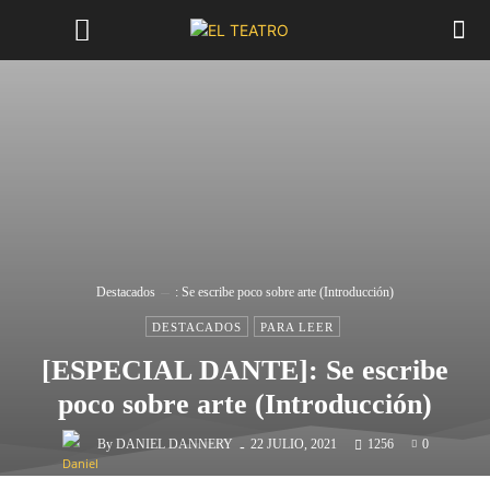
Destacados
: Se escribe poco sobre arte (Introducción)
DESTACADOS
PARA LEER
[ESPECIAL DANTE]: Se escribe
poco sobre arte (Introducción)
-
By
DANIEL DANNERY
22 JULIO, 2021
1256
0