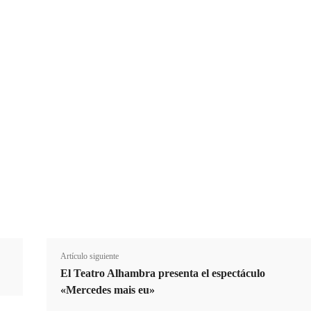
E
Suscribirme
Email
m
a
i
Cuota
l
Artículo siguiente
El Teatro Alhambra presenta el espectáculo
«Mercedes mais eu»