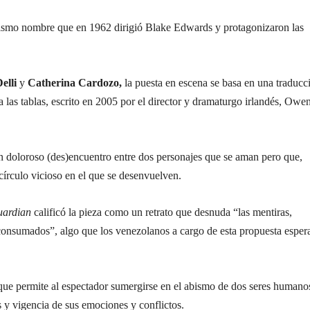
 mismo nombre que en 1962 dirigió Blake Edwards y protagonizaron las
elli
y
Catherina Cardozo,
la puesta en escena se basa en una traducc
a las tablas, escrito en 2005 por el director y dramaturgo irlandés, Owe
un doloroso (des)encuentro entre dos personajes que se aman pero que,
 círculo vicioso en el que se desenvuelven.
ardian
calificó la pieza como un retrato que desnuda “las mentiras,
 consumados”, algo que los venezolanos a cargo de esta propuesta esper
 que permite al espectador sumergirse en el abismo de dos seres humano
 y vigencia de sus emociones y conflictos.