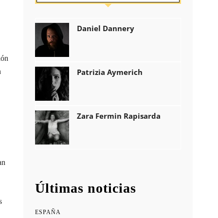
Daniel Dannery
ión
n
Patrizia Aymerich
Zara Fermin Rapisarda
an
Últimas noticias
s
ESPAÑA