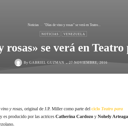
Noticias
"Días de vino y rosas" se verá en Teatro...
NOTICIAS
VENEZUELA
y rosas» se verá en Teatr
-
By
GABRIEL GUZMAN
27 NOVIEMBRE, 2016
Cuota
 vino y rosas
, original de J.P. Miller como parte del
ciclo
Teatro para
y es producido por las actrices
Catherina Cardozo
y
Nohely Arteaga
nezolano.