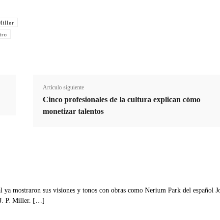
Miller
Cuota
tro
Artículo siguiente
Cinco profesionales de la cultura explican cómo
monetizar talentos
ual ya mostraron sus visiones y tonos con obras como Nerium Park del español J
. P. Miller. […]