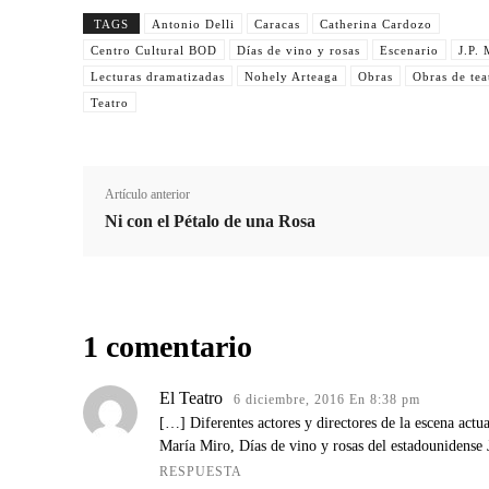
TAGS
Antonio Delli
Caracas
Catherina Cardozo
Centro Cultural BOD
Días de vino y rosas
Escenario
J.P. 
Lecturas dramatizadas
Nohely Arteaga
Obras
Obras de tea
Teatro
Artículo anterior
Ni con el Pétalo de una Rosa
1 comentario
El Teatro
6 diciembre, 2016 En 8:38 pm
[…] Diferentes actores y directores de la escena act
María Miro, Días de vino y rosas del estadounidense J
RESPUESTA