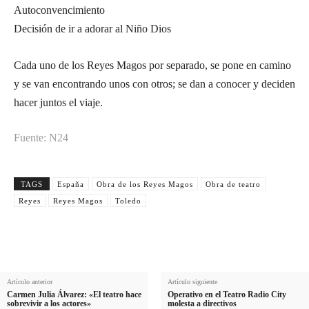
Autoconvencimiento
Decisión de ir a adorar al Niño Dios
Cada uno de los Reyes Magos por separado, se pone en camino
y se van encontrando unos con otros; se dan a conocer y deciden
hacer juntos el viaje.
Fuente: N24
TAGS
España
Obra de los Reyes Magos
Obra de teatro
Reyes
Reyes Magos
Toledo
Artículo anterior
Artículo siguiente
Carmen Julia Álvarez: «El teatro hace
Operativo en el Teatro Radio City
sobrevivir a los actores»
molesta a directivos