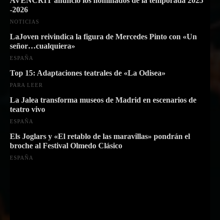
AVENCRIT anunció los nominados de la temporada 2025
-2026
NOTICIAS
LaJoven reivindica la figura de Mercedes Pinto con «Un
señor…cualquiera»
ESPAÑA
Top 15: Adaptaciones teatrales de «La Odisea»
PARA LEER
La Jalea transforma museos de Madrid en escenarios de
teatro vivo
ESPAÑA
Els Joglars y «El retablo de las maravillas» pondrán el
broche al Festival Olmedo Clásico
ESPAÑA
Suscríbete a nuestra Newsletter