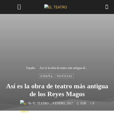
España
Así es la obra de teatro más antigua de...
ESPAÑA
NOTICIAS
Así es la obra de teatro más antigua
de los Reyes Magos
-
By
EL TEATRO
6 ENERO, 2017
3538
0