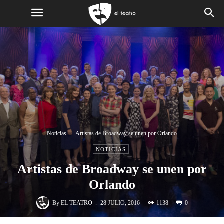
Noticias
Artistas de Broadway se unen por Orlando
NOTICIAS
Artistas de Broadway se unen por
Orlando
-
By
EL TEATRO
1138
28 JULIO, 2016
0