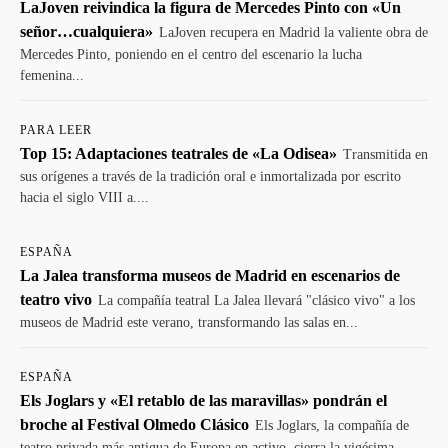
LaJoven reivindica la figura de Mercedes Pinto con «Un
señor…cualquiera»
LaJoven recupera en Madrid la valiente obra de
Mercedes Pinto, poniendo en el centro del escenario la lucha
femenina...
PARA LEER
Top 15: Adaptaciones teatrales de «La Odisea»
Transmitida en
sus orígenes a través de la tradición oral e inmortalizada por escrito
hacia el siglo VIII a....
ESPAÑA
La Jalea transforma museos de Madrid en escenarios de
teatro vivo
La compañía teatral La Jalea llevará "clásico vivo" a los
museos de Madrid este verano, transformando las salas en...
ESPAÑA
Els Joglars y «El retablo de las maravillas» pondrán el
broche al Festival Olmedo Clásico
Els Joglars, la compañía de
teatro privada más antigua de Europa en activo, cierra la vigésima