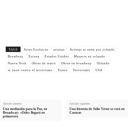
TAGS
Artes Escénicas
artistas
Artistas se unen por orlando
Broadway
Escena
Estados Unidos
Masacre en orlando
Nueva York
Obras de teatro
Obras en broadway
Orlando
se unen contra el terrorismo
Teatro
Terrorismo
USA
Artículo anterior
Artículo siguiente
Una mediación para la Paz, en
Una historia de Julio Verne se verá en
Broadway: «Oslo» llegará en
Caracas
primavera