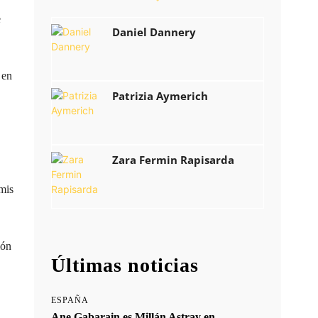
e
Daniel Dannery
 en
Patrizia Aymerich
Zara Fermin Rapisarda
mis
ión
Últimas noticias
ESPAÑA
Ane Gabarain es Millán Astray en