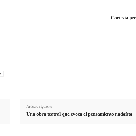
Cortesía pr
Cuota
o
Artículo siguiente
Una obra teatral que evoca el pensamiento nadaísta