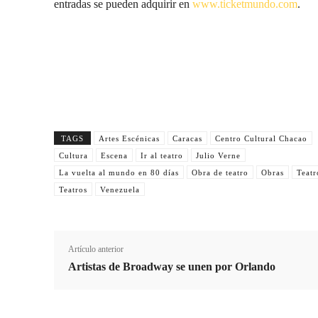
entradas se pueden adquirir en
www.ticketmundo.com
.
TAGS
Artes Escénicas
Caracas
Centro Cultural Chacao
Cultura
Escena
Ir al teatro
Julio Verne
La vuelta al mundo en 80 días
Obra de teatro
Obras
Teatr
Teatros
Venezuela
Artículo anterior
Artistas de Broadway se unen por Orlando