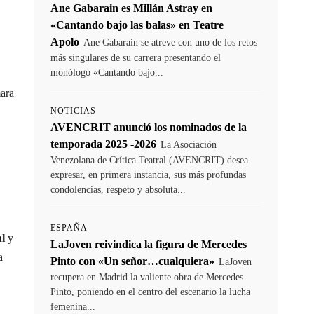
Ane Gabarain es Millán Astray en
«Cantando bajo las balas» en Teatre
Apolo
Ane Gabarain se atreve con uno de los retos
más singulares de su carrera presentando el
monólogo «Cantando bajo...
mara
NOTICIAS
AVENCRIT anunció los nominados de la
temporada 2025 -2026
La Asociación
Venezolana de Crítica Teatral (AVENCRIT) desea
expresar, en primera instancia, sus más profundas
condolencias, respeto y absoluta...
ESPAÑA
hl
y
LaJoven reivindica la figura de Mercedes
a
Pinto con «Un señor…cualquiera»
LaJoven
recupera en Madrid la valiente obra de Mercedes
Pinto, poniendo en el centro del escenario la lucha
femenina...