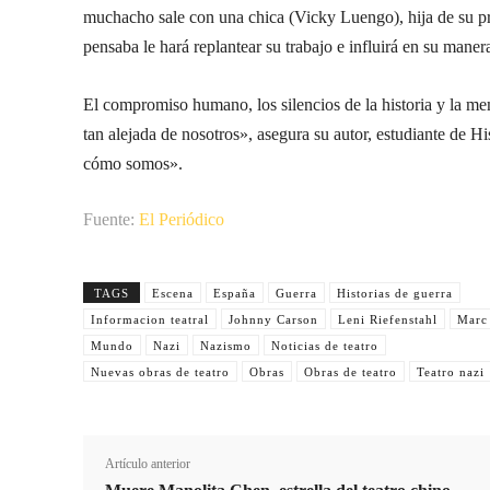
muchacho sale con una chica (Vicky Luengo), hija de su p
pensaba le hará replantear su trabajo e influirá en su manera
El compromiso humano, los silencios de la historia y la mem
tan alejada de nosotros», asegura su autor, estudiante de H
cómo somos».
Fuente:
El Periódico
TAGS
Escena
España
Guerra
Historias de guerra
Informacion teatral
Johnny Carson
Leni Riefenstahl
Marc
Mundo
Nazi
Nazismo
Noticias de teatro
Nuevas obras de teatro
Obras
Obras de teatro
Teatro nazi
Artículo anterior