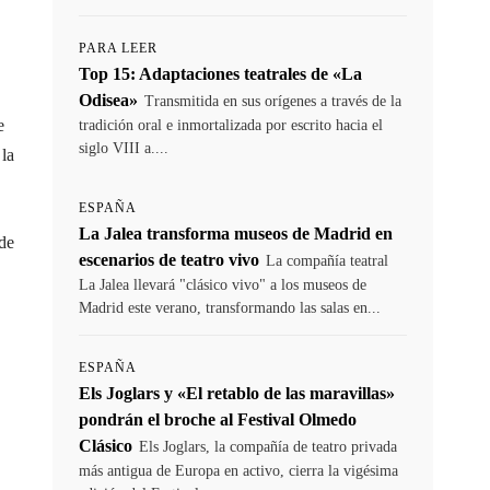
PARA LEER
Top 15: Adaptaciones teatrales de «La
Odisea»
Transmitida en sus orígenes a través de la
e
tradición oral e inmortalizada por escrito hacia el
siglo VIII a....
 la
ESPAÑA
La Jalea transforma museos de Madrid en
de
escenarios de teatro vivo
La compañía teatral
La Jalea llevará "clásico vivo" a los museos de
Madrid este verano, transformando las salas en...
ESPAÑA
Els Joglars y «El retablo de las maravillas»
pondrán el broche al Festival Olmedo
Clásico
Els Joglars, la compañía de teatro privada
más antigua de Europa en activo, cierra la vigésima