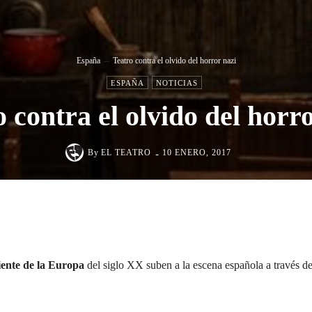
España
Teatro contra el olvido del horror nazi
ESPAÑA
NOTICIAS
 contra el olvido del horr
-
By
EL TEATRO
10 ENERO, 2017
Cuota
ciente de la Europa
del siglo XX suben a la escena española a través d