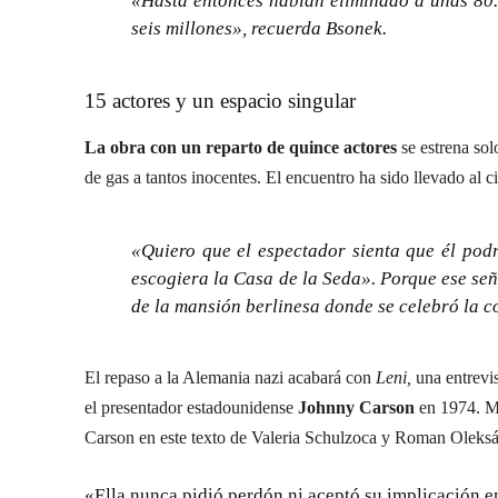
«Hasta entonces habían eliminado a unas 80.
seis millones», recuerda Bsonek.
15 actores y un espacio singular
La obra con un reparto de quince actores
se estrena sol
de gas a tantos inocentes. El encuentro ha sido llevado al c
«Quiero que el espectador sienta que él pod
escogiera la Casa de la Seda». Porque ese señ
de la mansión berlinesa donde se celebró la co
El repaso a la Alemania nazi acabará con
Leni,
una entrevis
el presentador estadounidense
Johnny Carson
en 1974. Mo
Carson en este texto de Valeria Schulzoca y Roman Oleksák,
«Ella nunca pidió perdón ni aceptó su implicación e