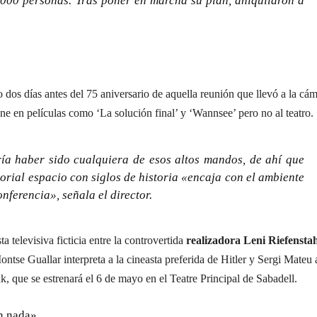
000 personas. Tras poner en marcha su plan, aniquilaron a
o dos días antes del 75 aniversario de aquella reunión que llevó a la cá
ine en películas como ‘La solución final’ y ‘Wannsee’ pero no al teatro.
ría haber sido cualquiera de esos altos mandos, de ahí que
orial espacio con siglos de historia «encaja con el ambiente
nferencia», señala el director.
ta televisiva ficticia entre la controvertida
realizadora Leni Riefensta
ntse Guallar interpreta a la cineasta preferida de Hitler y Sergi Mateu 
 que se estrenará el 6 de mayo en el Teatre Principal de Sabadell.
n nada».