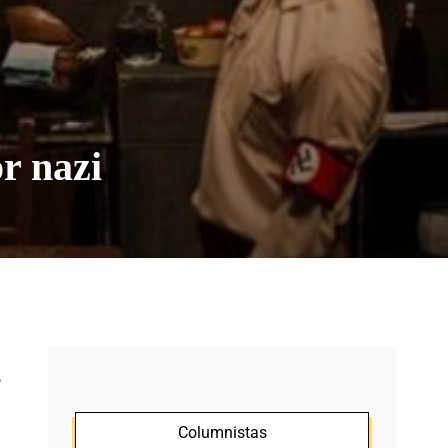
or nazi
e
Columnistas