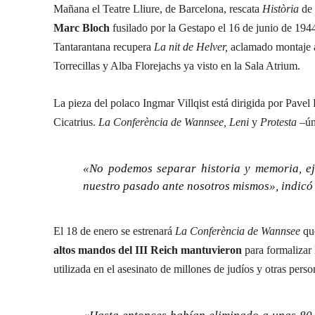
Mañana el Teatre Lliure, de Barcelona, rescata
Història
de
Marc Bloch
fusilado por la Gestapo el 16 de junio de 1944
Tantarantana recupera
La nit de Helver,
aclamado montaje am
Torrecillas y Alba Florejachs ya visto en la Sala Atrium.
La pieza del polaco Ingmar Villqist está dirigida por Pavel
Cicatrius.
La Conferència de Wannsee, Leni
y
Protesta –
ún
«No podemos separar historia y memoria, ej
nuestro pasado ante nosotros mismos», indicó
El 18 de enero se estrenará
La Conferència de Wannsee
qu
altos mandos del III Reich mantuvieron
para formalizar 
utilizada en el asesinato de millones de judíos y otras pe